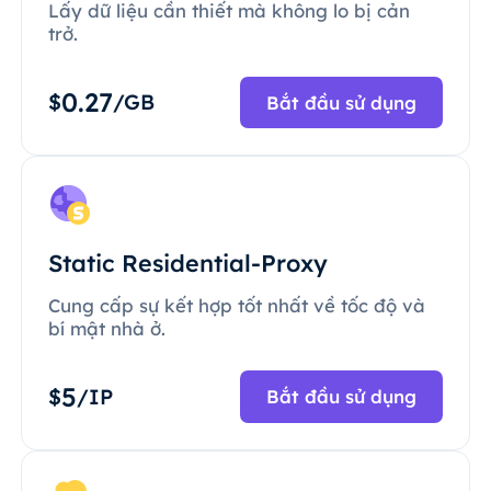
Lấy dữ liệu cần thiết mà không lo bị cản
trở.
0.27
$
/GB
Bắt đầu sử dụng
Static Residential-Proxy
Cung cấp sự kết hợp tốt nhất về tốc độ và
bí mật nhà ở.
5
$
/IP
Bắt đầu sử dụng