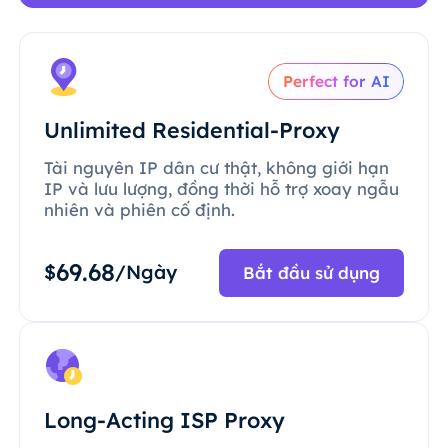
Perfect for AI
Unlimited Residential-Proxy
Tài nguyên IP dân cư thật, không giới hạn
IP và lưu lượng, đồng thời hỗ trợ xoay ngẫu
nhiên và phiên cố định.
69.68
$
/Ngày
Bắt đầu sử dụng
Long-Acting ISP Proxy