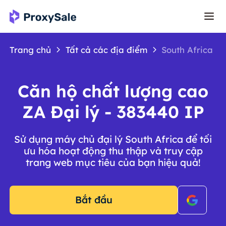
Trang chủ
Tất cả các địa điểm
South Africa
Căn hộ chất lượng cao
ZA Đại lý - 383440 IP
Sử dụng máy chủ đại lý South Africa để tối
ưu hóa hoạt động thu thập và truy cập
trang web mục tiêu của bạn hiệu quả!
Bắt đầu