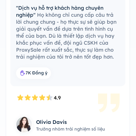
"Dễ dàng tích hợp với công cụ hiện có"
Tôi đã dễ dàng tích hợp ProxySale vào
quy trình công việc hiện có của mình.
Quá trình thiết lập rất đơn giản và dễ
hiểu, tôi có thể vận hành mọi thứ một
cách không có vấn đề. ProxySale có khả
năng tương thích với công cụ hiện có của
tôi, khiến việc này trở nên vô cùng thuận
tiện và hiệu quả. Đây là giải pháp đại lý
hoàn hảo trong quy trình công việc của
tôi.
7.6K Đồng ý
4.8
day