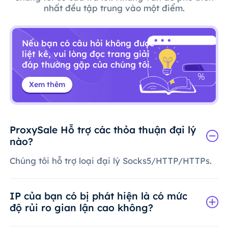
nhất đều tập trung vào một điểm.
Nếu bạn có câu hỏi không được
liệt kê, vui lòng đọc trang giải
đáp thường gặp của chúng tôi.
Xem thêm
ProxySale Hỗ trợ các thỏa thuận đại lý
nào?
Chúng tôi hỗ trợ loại đại lý Socks5/HTTP/HTTPs.
IP của bạn có bị phát hiện là có mức
độ rủi ro gian lận cao không?