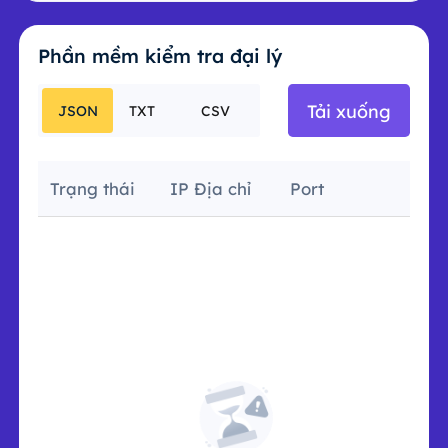
Phần mềm kiểm tra đại lý
Tải xuống
JSON
TXT
CSV
Trạng thái
IP Địa chỉ
Port
Chậm