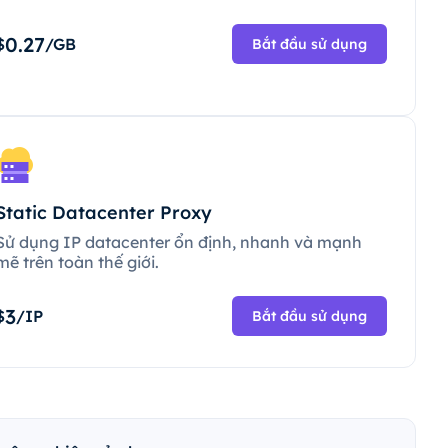
0.27
$
/GB
Bắt đầu sử dụng
Static Datacenter Proxy
Sử dụng IP datacenter ổn định, nhanh và mạnh
mẽ trên toàn thế giới.
3
$
/IP
Bắt đầu sử dụng