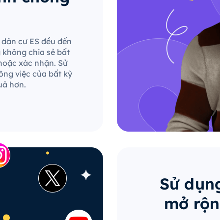
le dân cư ES đều đến
g không chia sẻ bất
hoặc xác nhận. Sử
ông việc của bất kỳ
uả hơn.
Sử dụng
mở rộn