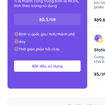
Tỉ lệ thành công trung bình là 99.5%,
lưu lư
tính theo lượng sử dụng
phiên 
0.5
69.
$
/GB
$
Định vị quốc gia/ tỉnh/thành phố
day
Thời gian phản hồi <0.6s
Stati
Cung c
nhà ở
Bắt đầu sử dụng
5
$
/I