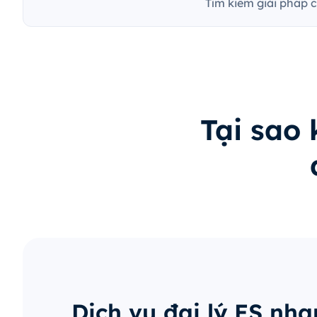
Tìm kiếm giải pháp 
Tại sao
Dịch vụ đại lý ES nh