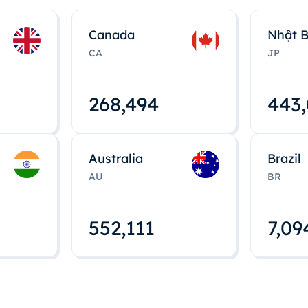
Canada
Nhật 
CA
JP
268,495
443
Australia
Brazil
AU
BR
552,112
7,09