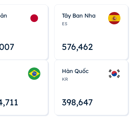
Bản
Tây Ban Nha
ES
,008
576,463
Hàn Quốc
KR
4,712
398,648