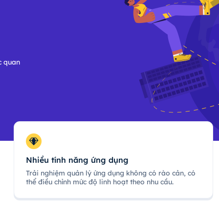
c quan
Nhiều tính năng ứng dụng
Trải nghiệm quản lý ứng dụng không có rào cản, có
thể điều chỉnh mức độ linh hoạt theo nhu cầu.