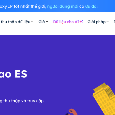
oxy IP tốt nhất thế giới,
người dùng mới
có
ưu đãi
!
 thu thập dữ liệu
Giá
Dữ liệu cho AI
Giải pháp
ao ES
g thu thập và truy cập