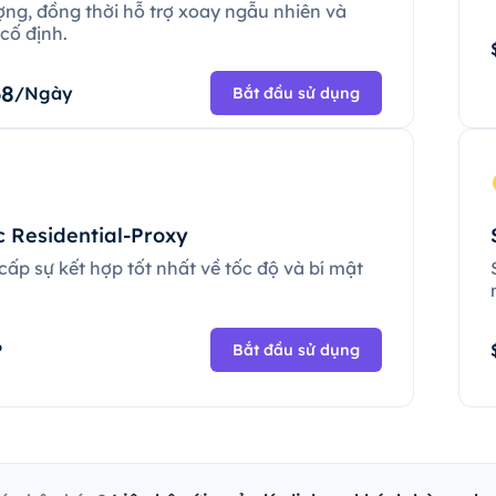
ợng, đồng thời hỗ trợ xoay ngẫu nhiên và
cố định.
68
/Ngày
Bắt đầu sử dụng
c Residential-Proxy
ấp sự kết hợp tốt nhất về tốc độ và bí mật
.
P
Bắt đầu sử dụng