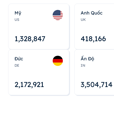
Mỹ
Anh Quốc
US
UK
1,328,848
418,167
Đức
Ấn Độ
DE
IN
2,172,922
3,504,715