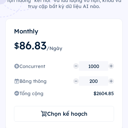
Tận hưởng "kết nối" và lưu lượng vô hạn, khóa và
truy cập bất kỳ dữ liệu AI nào.
Monthly
86.83
$
/Ngày
Concurrent
Băng thông
Tổng cộng
$2604.85
Chọn kế hoạch