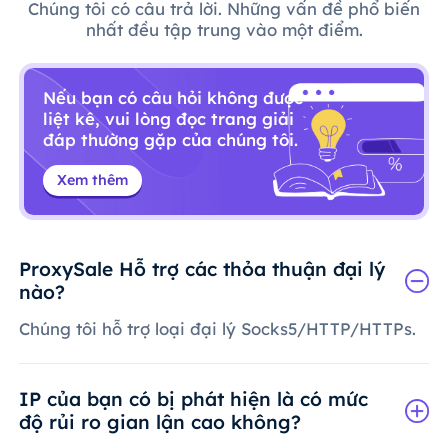
Chúng tôi có câu trả lời. Những vấn đề phổ biến
nhất đều tập trung vào một điểm.
Nếu bạn có câu hỏi không được
liệt kê, vui lòng đọc trang giải
đáp thường gặp của chúng tôi.
Xem thêm
ProxySale Hỗ trợ các thỏa thuận đại lý
nào?
Chúng tôi hỗ trợ loại đại lý Socks5/HTTP/HTTPs.
IP của bạn có bị phát hiện là có mức
độ rủi ro gian lận cao không?