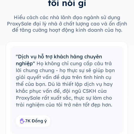
tôi nói gì
Hiểu cách các nhà lãnh đạo ngành sử dụng
ProxySale đại lý nhà ở chất lượng cao và ổn định
để tăng cường hoạt động kinh doanh của họ.
"Dễ dàng tích hợp với công cụ hiện có"
Tôi đã dễ dàng tích hợp ProxySale vào
quy trình công việc hiện có của mình.
Quá trình thiết lập rất đơn giản và dễ
hiểu, tôi có thể vận hành mọi thứ một
cách không có vấn đề. ProxySale có khả
năng tương thích với công cụ hiện có của
tôi, khiến việc này trở nên vô cùng thuận
tiện và hiệu quả. Đây là giải pháp đại lý
hoàn hảo trong quy trình công việc của
tôi.