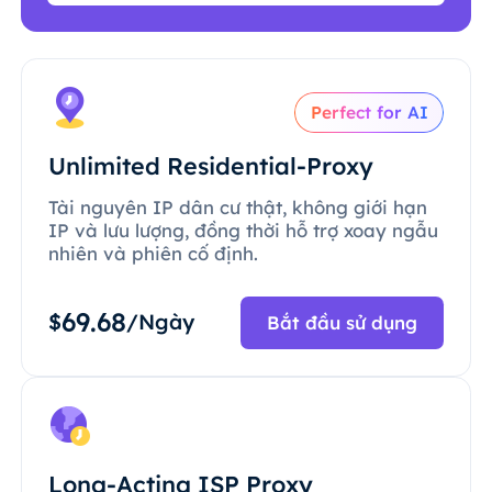
Perfect for AI
Unlimited Residential-Proxy
Tài nguyên IP dân cư thật, không giới hạn
IP và lưu lượng, đồng thời hỗ trợ xoay ngẫu
nhiên và phiên cố định.
69.68
$
/Ngày
Bắt đầu sử dụng
Long-Acting ISP Proxy