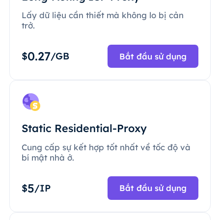
Lấy dữ liệu cần thiết mà không lo bị cản
trở.
0.27
$
/GB
Bắt đầu sử dụng
Static Residential-Proxy
Cung cấp sự kết hợp tốt nhất về tốc độ và
bí mật nhà ở.
5
$
/IP
Bắt đầu sử dụng