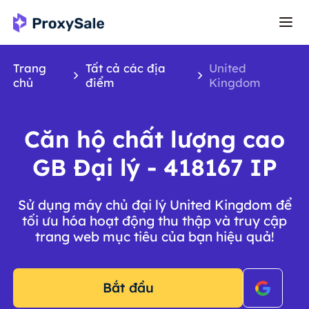
Trang
Tất cả các địa
United
chủ
điểm
Kingdom
Căn hộ chất lượng cao
GB Đại lý - 418167 IP
Sử dụng máy chủ đại lý United Kingdom để
tối ưu hóa hoạt động thu thập và truy cập
trang web mục tiêu của bạn hiệu quả!
Bắt đầu