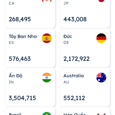
CA
JP
268,495
443,008
Tây Ban Nha
Đức
ES
DE
576,463
2,172,922
Ấn Độ
Australia
IN
AU
3,504,715
552,112
Brazil
Hàn Quốc