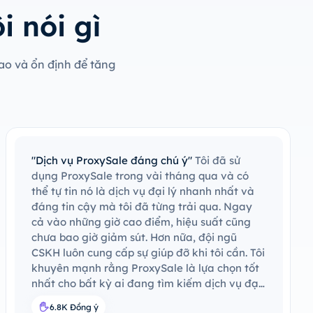
 nói gì
ao và ổn định để tăng
"Dịch vụ ProxySale đáng chú ý"
Tôi đã sử
dụng ProxySale trong vài tháng qua và có
thể tự tin nó là dịch vụ đại lý nhanh nhất và
đáng tin cậy mà tôi đã từng trải qua. Ngay
cả vào những giờ cao điểm, hiệu suất cũng
chưa bao giờ giảm sút. Hơn nữa, đội ngũ
CSKH luôn cung cấp sự giúp đỡ khi tôi cần. Tôi
khuyên mạnh rằng ProxySale là lựa chọn tốt
nhất cho bất kỳ ai đang tìm kiếm dịch vụ đại
lý nhanh, ổn định và an toàn.
6.8K Đồng ý