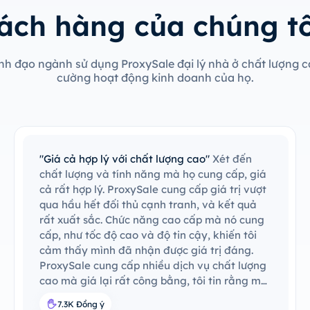
ách hàng của chúng tôi
nh đạo ngành sử dụng ProxySale đại lý nhà ở chất lượng c
cường hoạt động kinh doanh của họ.
"Giá cả hợp lý với chất lượng cao"
Xét đến
chất lượng và tính năng mà họ cung cấp, giá
cả rất hợp lý. ProxySale cung cấp giá trị vượt
qua hầu hết đối thủ cạnh tranh, và kết quả
rất xuất sắc. Chức năng cao cấp mà nó cung
cấp, như tốc độ cao và độ tin cậy, khiến tôi
cảm thấy mình đã nhận được giá trị đáng.
ProxySale cung cấp nhiều dịch vụ chất lượng
cao mà giá lại rất công bằng, tôi tin rằng mỗi
xu của nó đều xứng đáng.
7.3K Đồng ý