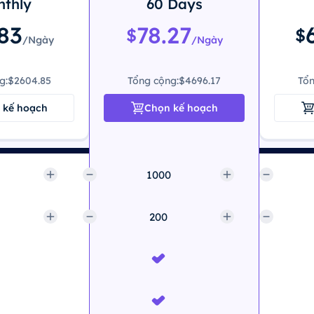
thly
60 Days
83
78.27
$
$
/Ngày
/Ngày
g:
$2604.85
Tổng cộng:
$4696.17
Tổn
 kế hoạch
Chọn kế hoạch