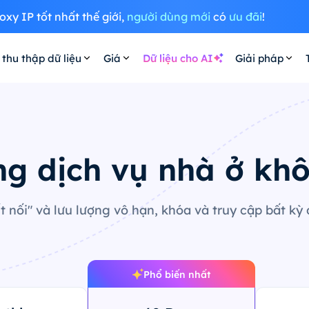
oxy IP tốt nhất thế giới,
người dùng mới
có
ưu đãi
!
 thu thập dữ liệu
Giá
Dữ liệu cho AI
Giải pháp
ng dịch vụ nhà ở khô
 nối" và lưu lượng vô hạn, khóa và truy cập bất kỳ 
Phổ biến nhất