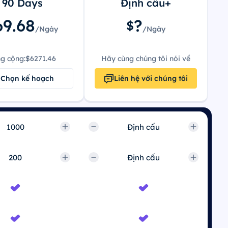
90 Days
Định cấu+
69.68
?
$
/Ngày
/Ngày
g cộng:
$6271.46
Hãy cùng chúng tôi nói về
Chọn kế hoạch
Liên hệ với chúng tôi
Định cấu
Định cấu