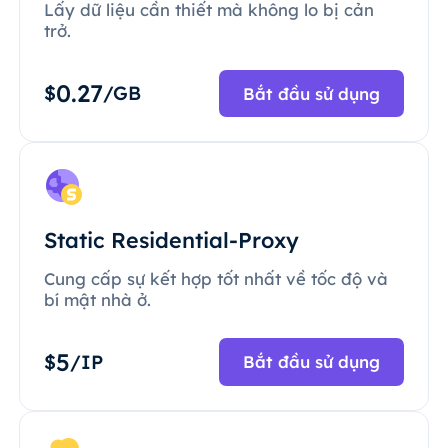
Lấy dữ liệu cần thiết mà không lo bị cản
trở.
0.27
$
/GB
Bắt đầu sử dụng
Static Residential-Proxy
Cung cấp sự kết hợp tốt nhất về tốc độ và
bí mật nhà ở.
5
$
/IP
Bắt đầu sử dụng