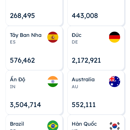
268,495
443,008
Tây Ban Nha
Đức
ES
DE
576,463
2,172,922
Ấn Độ
Australia
IN
AU
3,504,715
552,112
Brazil
Hàn Quốc