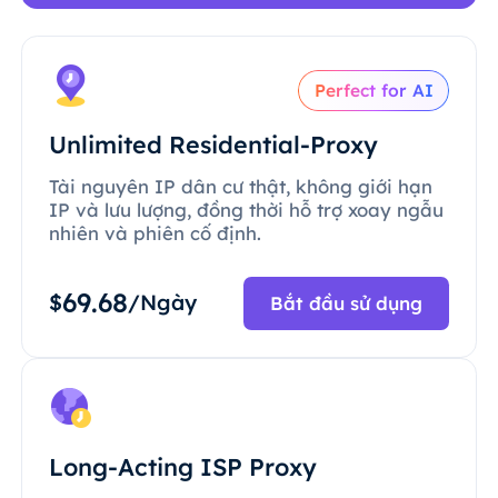
Perfect for AI
Unlimited Residential-Proxy
Tài nguyên IP dân cư thật, không giới hạn
IP và lưu lượng, đồng thời hỗ trợ xoay ngẫu
nhiên và phiên cố định.
69.68
$
/Ngày
Bắt đầu sử dụng
Long-Acting ISP Proxy