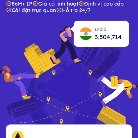
86M+ IP
Giá cả linh hoạt
Định vị cao cấp
Cài đặt trực quan
Hỗ trợ 24/7
India
3,504,715