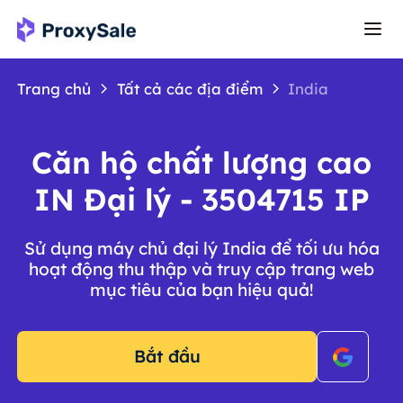
Trang chủ
Tất cả các địa điểm
India
Căn hộ chất lượng cao
IN Đại lý - 3504715 IP
Sử dụng máy chủ đại lý India để tối ưu hóa
hoạt động thu thập và truy cập trang web
mục tiêu của bạn hiệu quả!
Bắt đầu