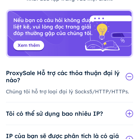
Nếu bạn có câu hỏi không được
liệt kê, vui lòng đọc trang giải
đáp thường gặp của chúng tôi.
Xem thêm
ProxySale Hỗ trợ các thỏa thuận đại lý
nào?
Chúng tôi hỗ trợ loại đại lý Socks5/HTTP/HTTPs.
Tôi có thể sử dụng bao nhiêu IP?
IP của bạn sẽ được phân tích là có giá