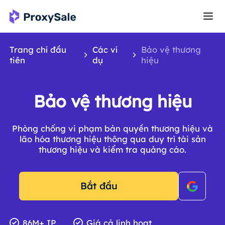
Trang chí đầu
Các ví
Bảo vệ thương
tiên
dụ
hiệu
Bảo vệ thương hiệu
Phòng chống vi phạm bản quyền thương hiệu và
lão hóa thương hiệu thông qua duy trì tài sản
thương hiệu và kiểm tra quảng cáo.
Bắt đầu
86M+ IP
Giá cả linh hoạt