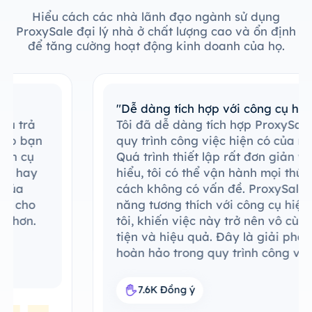
Hiểu cách các nhà lãnh đạo ngành sử dụng
ProxySale đại lý nhà ở chất lượng cao và ổn định
để tăng cường hoạt động kinh doanh của họ.
"Dễ dàng tích hợp với công cụ hiện có"
Tôi đã dễ dàng tích hợp ProxySale vào
quy trình công việc hiện có của mình.
Quá trình thiết lập rất đơn giản và dễ
hiểu, tôi có thể vận hành mọi thứ một
cách không có vấn đề. ProxySale có khả
năng tương thích với công cụ hiện có của
tôi, khiến việc này trở nên vô cùng thuận
tiện và hiệu quả. Đây là giải pháp đại lý
hoàn hảo trong quy trình công việc của
tôi.
7.6K Đồng ý