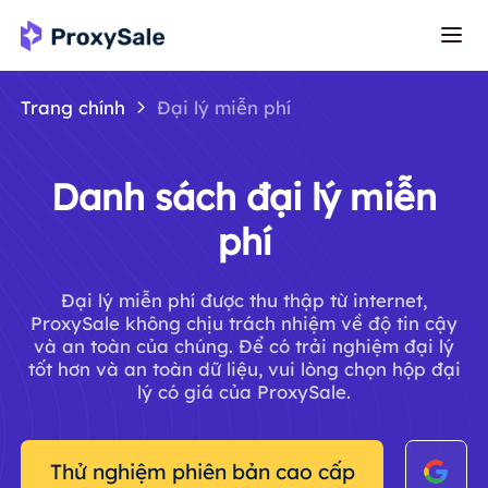
Trang chính
Đại lý miễn phí
Danh sách đại lý miễn
phí
Đại lý miễn phí được thu thập từ internet,
ProxySale không chịu trách nhiệm về độ tin cậy
và an toàn của chúng. Để có trải nghiệm đại lý
tốt hơn và an toàn dữ liệu, vui lòng chọn hộp đại
lý có giá của ProxySale.
Thử nghiệm phiên bản cao cấp