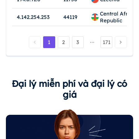
Central African
4.142.254.253
44119
Republic
1
2
3
171
Đại lý miễn phí và đại lý có
giá