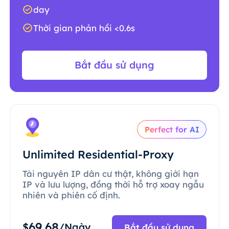
day
Thời gian phản hồi <0.6s
Bắt đầu sử dụng
Perfect for AI
Unlimited Residential-Proxy
Tài nguyên IP dân cư thật, không giới hạn
IP và lưu lượng, đồng thời hỗ trợ xoay ngẫu
nhiên và phiên cố định.
69.68
$
/Ngày
Bắt đầu sử dụng