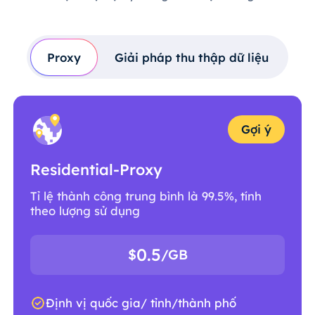
Proxy
Giải pháp thu thập dữ liệu
Gợi ý
Residential-Proxy
Tỉ lệ thành công trung bình là 99.5%, tính
theo lượng sử dụng
0.5
$
/GB
Định vị quốc gia/ tỉnh/thành phố