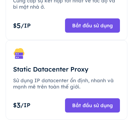
Cung cấp sự kết hợp tốt nhất về tốc độ và
bí mật nhà ở.
5
$
/IP
Bắt đầu sử dụng
Static Datacenter Proxy
Sử dụng IP datacenter ổn định, nhanh và
mạnh mẽ trên toàn thế giới.
3
$
/IP
Bắt đầu sử dụng