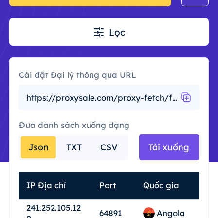
Lọc
Cài đặt Đại lý thông qua URL
https://proxysale.com/proxy-fetch/free?country_code=&port=&anonymity=&asn_active=&protocol=&speed=&uptime=&google_passed=
Đưa danh sách xuống dạng
Json
TXT
CSV
Tải xuống
IP Địa chỉ
Port
Quốc gia
241.252.105.12
Angola
64891