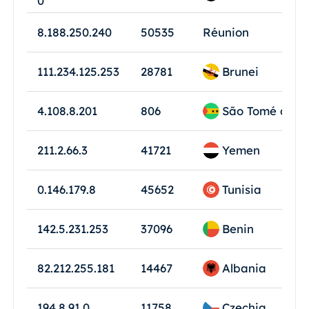
0
8.188.250.240
50535
Réunion
Brunei
111.234.125.253
28781
São Tomé and P
4.108.8.201
806
Yemen
211.2.66.3
41721
Tunisia
0.146.179.8
45652
Benin
142.5.231.253
37096
Albania
82.212.255.181
14467
Czechia
194.8.91.0
11758