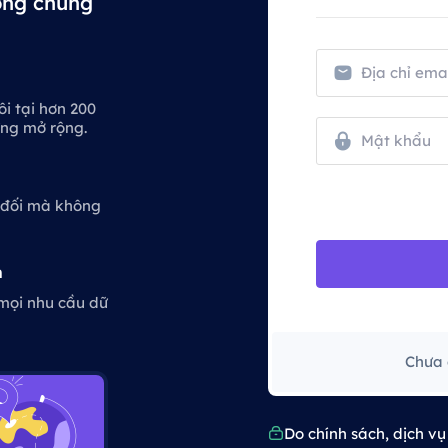
ởng chúng
i tại hơn 200
ừng mở rộng.
t đối mà không
n
 mọi nhu cầu dữ
Chưa 
Do chính sách, dịch v