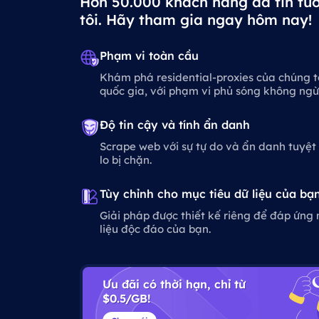
Hơn 50.000 khách hàng đã tin tư
tôi. Hãy tham gia ngay hôm nay!
Phạm vi toàn cầu
Khám phá residential-proxies của chúng tô
quốc gia, với phạm vi phủ sóng không ng
Độ tin cậy và tính ẩn danh
Scrape web với sự tự do và ẩn danh tuyệ
lo bị chặn.
Tùy chỉnh cho mục tiêu dữ liệu của bạ
Giải pháp được thiết kế riêng để đáp ứng
liệu độc đáo của bạn.
Ưu đãi có thời hạn, chỉ từ
$0.5/GB!