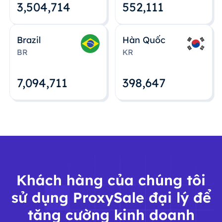
3,504,715
552,112
Brazil
Hàn Quốc
BR
KR
7,094,712
398,648
Khách hàng của chúng tôi
sử dụng ProxySale đại lý để
tăng cường kinh doanh