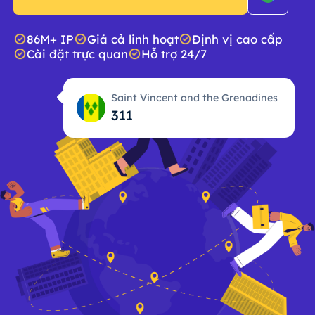
86M+ IP
Giá cả linh hoạt
Định vị cao cấp
Cài đặt trực quan
Hỗ trợ 24/7
Saint Vincent and the Grenadines
311