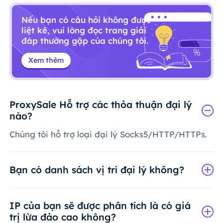
Nếu bạn có câu hỏi không được
liệt kê, vui lòng đọc trang giải
đáp thường gặp của chúng tôi.
Xem thêm
ProxySale Hỗ trợ các thỏa thuận đại lý
nào?
Chúng tôi hỗ trợ loại đại lý Socks5/HTTP/HTTPs.
Bạn có danh sách vị trí đại lý không?
IP của bạn sẽ được phân tích là có giá
trị lừa đảo cao không?