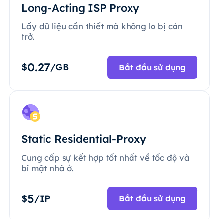
Long-Acting ISP Proxy
Lấy dữ liệu cần thiết mà không lo bị cản
trở.
0.27
$
/GB
Bắt đầu sử dụng
Static Residential-Proxy
Cung cấp sự kết hợp tốt nhất về tốc độ và
bí mật nhà ở.
5
$
/IP
Bắt đầu sử dụng