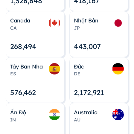
1,328,848
418,167
Canada
Nhật Bản
CA
JP
268,495
443,008
Tây Ban Nha
Đức
ES
DE
576,463
2,172,922
Ấn Độ
Australia
IN
AU