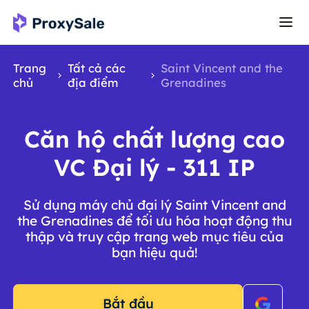
Trang
Tất cả các
Saint Vincent and the
chủ
địa điểm
Grenadines
Căn hộ chất lượng cao
VC Đại lý - 311 IP
Sử dụng máy chủ đại lý Saint Vincent and
the Grenadines để tối ưu hóa hoạt động thu
thập và truy cập trang web mục tiêu của
bạn hiệu quả!
Bắt đầu