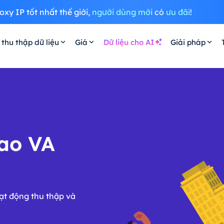
oxy IP tốt nhất thế giới,
người dùng mới
có
ưu đãi
!
 thu thập dữ liệu
Giá
Dữ liệu cho AI
Giải pháp
cao VA
oạt động thu thập và