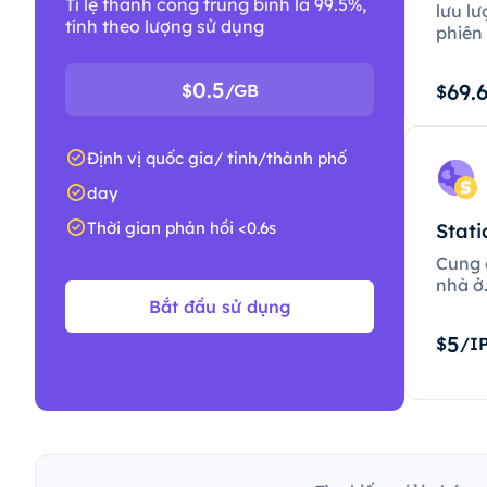
Tỉ lệ thành công trung bình là 99.5%,
lưu lư
tính theo lượng sử dụng
phiên 
0.5
69.
$
/GB
$
Định vị quốc gia/ tỉnh/thành phố
day
Thời gian phản hồi <0.6s
Stati
Cung c
nhà ở
Bắt đầu sử dụng
5
$
/I