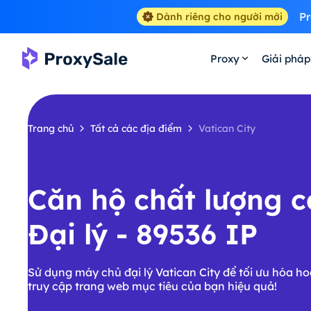
Pr
Dành riêng cho người mới
Proxy
Giải pháp
Trang chủ
Tất cả các địa điểm
Vatican City
Căn hộ chất lượng 
Đại lý - 89536 IP
Sử dụng máy chủ đại lý Vatican City để tối ưu hóa h
truy cập trang web mục tiêu của bạn hiệu quả!