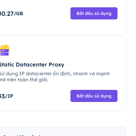
0.27
$
/GB
Bắt đầu sử dụng
Static Datacenter Proxy
Sử dụng IP datacenter ổn định, nhanh và mạnh
mẽ trên toàn thế giới.
3
$
/IP
Bắt đầu sử dụng