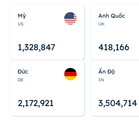
Mỹ
Anh Quốc
US
UK
1,328,848
418,167
Đức
Ấn Độ
DE
IN
2,172,922
3,504,715