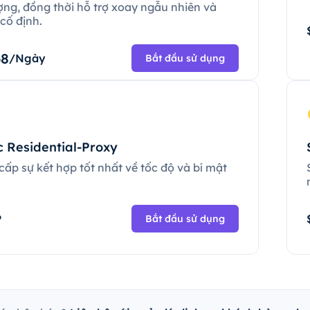
ợng, đồng thời hỗ trợ xoay ngẫu nhiên và
cố định.
68
/Ngày
Bắt đầu sử dụng
c Residential-Proxy
ấp sự kết hợp tốt nhất về tốc độ và bí mật
.
P
Bắt đầu sử dụng