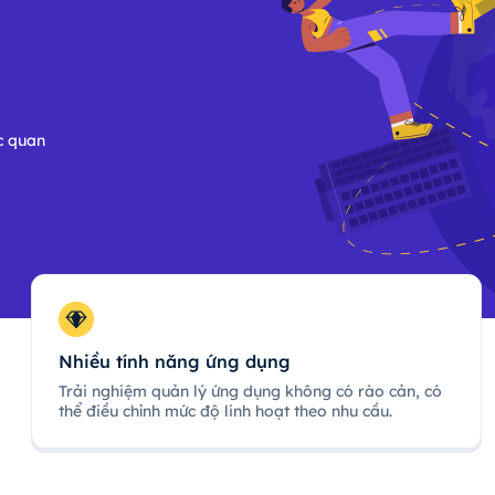
c quan
Nhiều tính năng ứng dụng
Trải nghiệm quản lý ứng dụng không có rào cản, có
thể điều chỉnh mức độ linh hoạt theo nhu cầu.