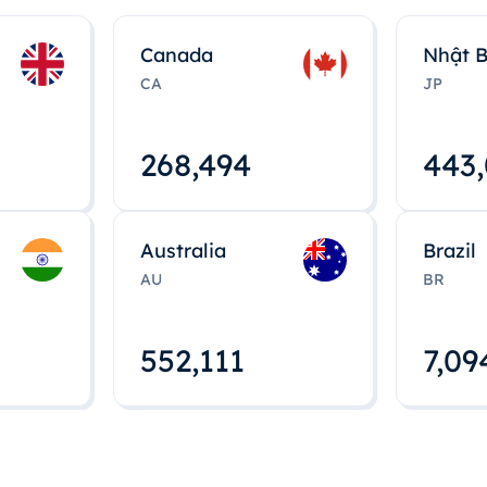
Canada
Nhật 
CA
JP
268,495
443
Australia
Brazil
AU
BR
552,112
7,09