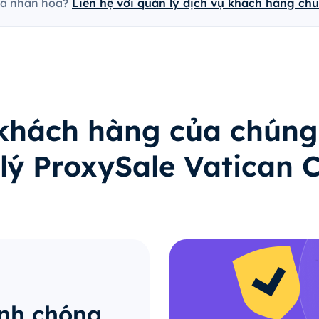
cá nhân hóa?
Liên hệ với quản lý dịch vụ khách hàng ch
 khách hàng của chúng
 lý ProxySale Vatican C
anh chóng