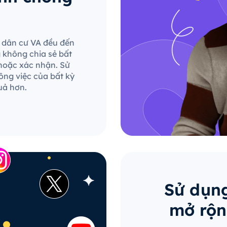
le dân cư VA đều đến
g không chia sẻ bất
hoặc xác nhận. Sử
ông việc của bất kỳ
uả hơn.
Sử dụng
mở rộn