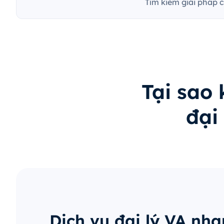
Tìm kiếm giải pháp 
Tại sao
đại
Dịch vụ đại lý VA nh