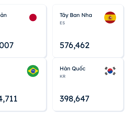
Bản
Tây Ban Nha
ES
,008
576,463
Hàn Quốc
KR
4,712
398,648