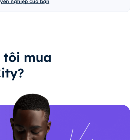
uyên nghiệp của bạn
 tôi mua
ity?