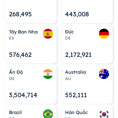
268,495
443,008
Tây Ban Nha
Đức
ES
DE
576,463
2,172,922
Ấn Độ
Australia
IN
AU
3,504,715
552,112
Brazil
Hàn Quốc