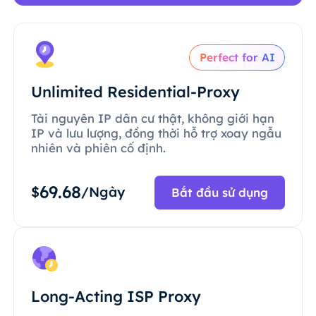
Perfect for AI
Unlimited Residential-Proxy
Tài nguyên IP dân cư thật, không giới hạn
IP và lưu lượng, đồng thời hỗ trợ xoay ngẫu
nhiên và phiên cố định.
69.68
$
/Ngày
Bắt đầu sử dụng
Long-Acting ISP Proxy