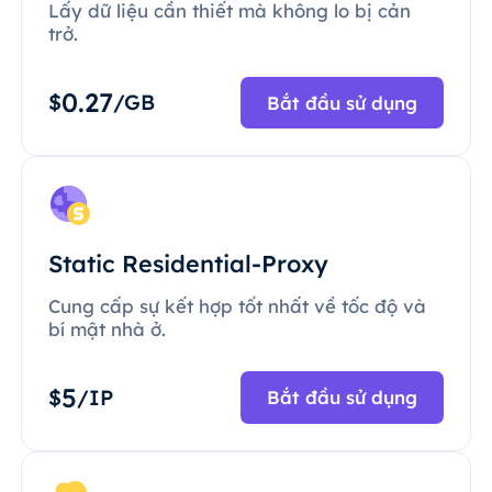
Lấy dữ liệu cần thiết mà không lo bị cản
trở.
0.27
$
/GB
Bắt đầu sử dụng
Static Residential-Proxy
Cung cấp sự kết hợp tốt nhất về tốc độ và
bí mật nhà ở.
5
$
/IP
Bắt đầu sử dụng