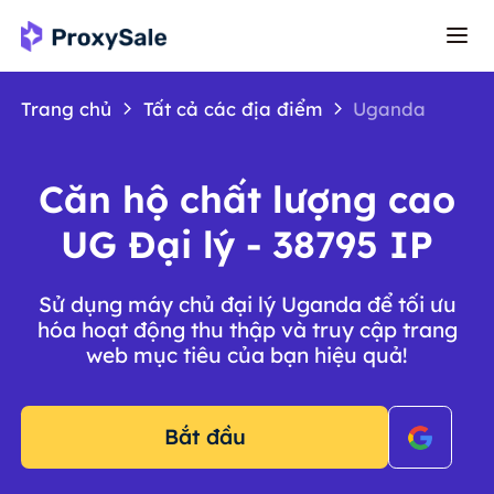
Trang chủ
Tất cả các địa điểm
Uganda
Căn hộ chất lượng cao
UG Đại lý - 38795 IP
Sử dụng máy chủ đại lý Uganda để tối ưu
hóa hoạt động thu thập và truy cập trang
web mục tiêu của bạn hiệu quả!
Bắt đầu