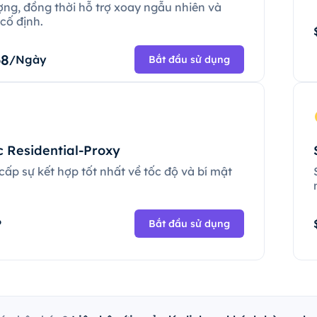
ợng, đồng thời hỗ trợ xoay ngẫu nhiên và
cố định.
68
/Ngày
Bắt đầu sử dụng
c Residential-Proxy
ấp sự kết hợp tốt nhất về tốc độ và bí mật
.
P
Bắt đầu sử dụng