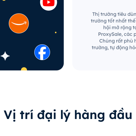
Thị trường tiêu dù
trường tốt nhất th
hội mở rộng t
ProxySale, các p
Chúng rất phù h
trường, tự động hó
Vị trí đại lý hàng đầu