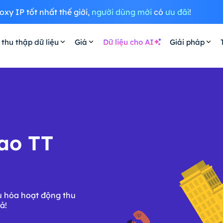
oxy IP tốt nhất thế giới,
người dùng mới
có
ưu đãi
!
 thu thập dữ liệu
Giá
Dữ liệu cho AI
Giải pháp
ao TT
u hóa hoạt động thu
ả!