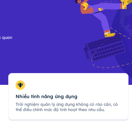
c quan
Nhiều tính năng ứng dụng
Trải nghiệm quản lý ứng dụng không có rào cản, có
thể điều chỉnh mức độ linh hoạt theo nhu cầu.