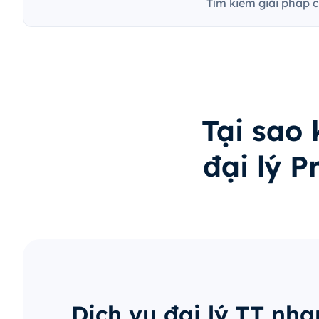
Tìm kiếm giải pháp 
Tại sao
đại lý 
Dịch vụ đại lý TT nh