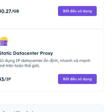
0.27
$
/GB
Bắt đầu sử dụng
Static Datacenter Proxy
Sử dụng IP datacenter ổn định, nhanh và mạnh
mẽ trên toàn thế giới.
3
$
/IP
Bắt đầu sử dụng