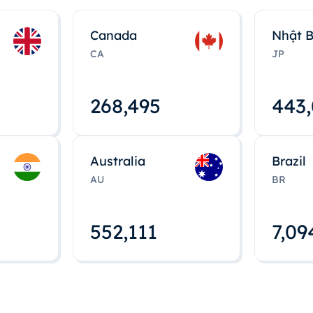
Canada
Nhật 
CA
JP
268,495
443
Australia
Brazil
AU
BR
552,112
7,09