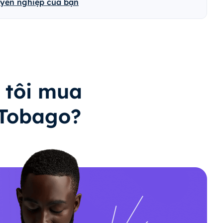
uyên nghiệp của bạn
 tôi mua
 Tobago?