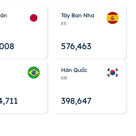
Bản
Tây Ban Nha
ES
,008
576,463
Hàn Quốc
KR
4,712
398,648