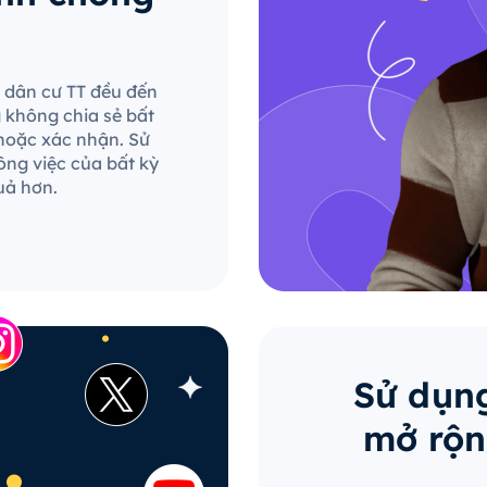
le dân cư TT đều đến
g không chia sẻ bất
hoặc xác nhận. Sử
ông việc của bất kỳ
uả hơn.
Sử dụng
mở rộn