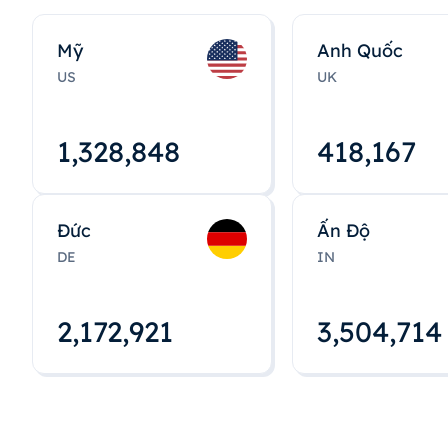
Mỹ
Anh Quốc
US
UK
1,328,848
418,167
Đức
Ấn Độ
DE
IN
2,172,922
3,504,715