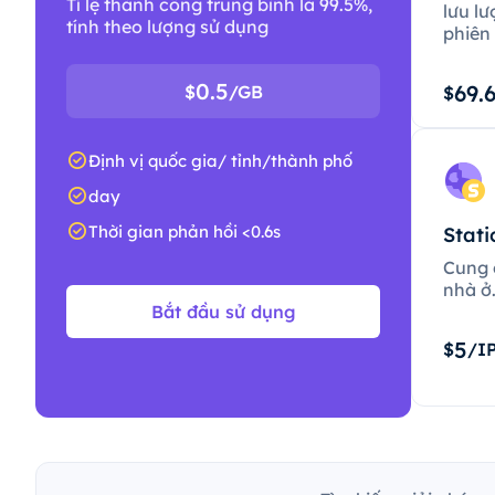
Tỉ lệ thành công trung bình là 99.5%,
lưu lư
tính theo lượng sử dụng
phiên 
0.5
69.
$
/GB
$
Định vị quốc gia/ tỉnh/thành phố
day
Thời gian phản hồi <0.6s
Stati
Cung c
nhà ở
Bắt đầu sử dụng
5
$
/I