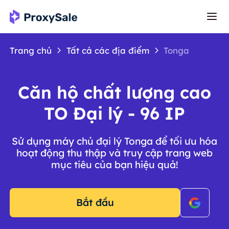
Trang chủ
Tất cả các địa điểm
Tonga
Căn hộ chất lượng cao
TO Đại lý - 96 IP
Sử dụng máy chủ đại lý Tonga để tối ưu hóa
hoạt động thu thập và truy cập trang web
mục tiêu của bạn hiệu quả!
Bắt đầu