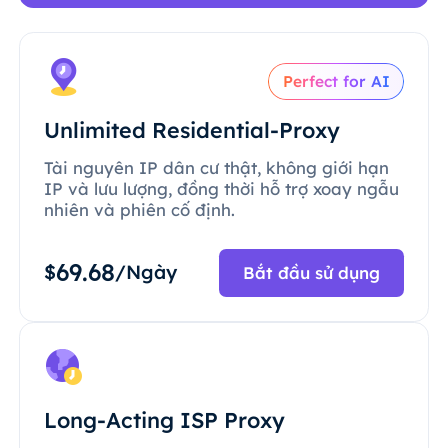
Perfect for AI
Unlimited Residential-Proxy
Tài nguyên IP dân cư thật, không giới hạn
IP và lưu lượng, đồng thời hỗ trợ xoay ngẫu
nhiên và phiên cố định.
69.68
$
/Ngày
Bắt đầu sử dụng
Long-Acting ISP Proxy