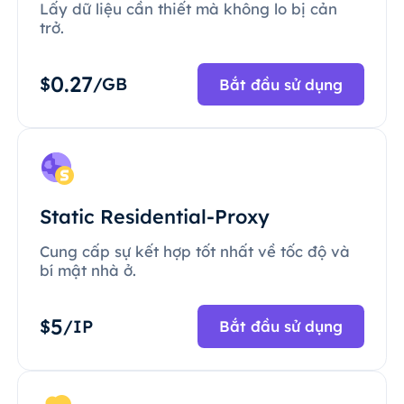
Lấy dữ liệu cần thiết mà không lo bị cản
trở.
0.27
$
/GB
Bắt đầu sử dụng
Static Residential-Proxy
Cung cấp sự kết hợp tốt nhất về tốc độ và
bí mật nhà ở.
5
$
/IP
Bắt đầu sử dụng