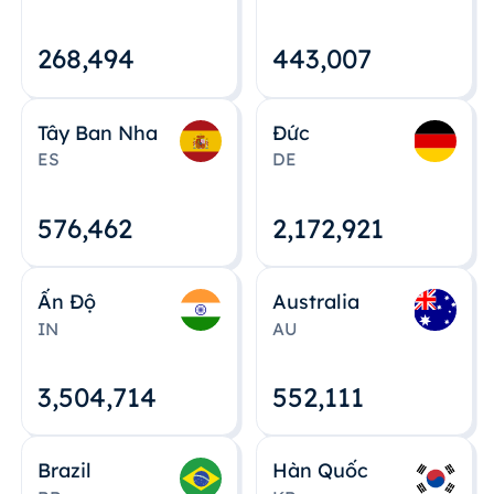
268,495
443,008
Tây Ban Nha
Đức
ES
DE
576,463
2,172,922
Ấn Độ
Australia
IN
AU
3,504,715
552,112
Brazil
Hàn Quốc