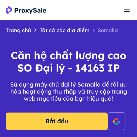
Trang chủ
Tất cả các địa điểm
Somalia
Căn hộ chất lượng cao
SO Đại lý - 14163 IP
Sử dụng máy chủ đại lý Somalia để tối ưu
hóa hoạt động thu thập và truy cập trang
web mục tiêu của bạn hiệu quả!
Bắt đầu