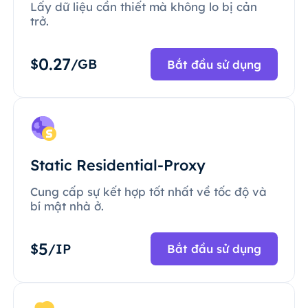
Lấy dữ liệu cần thiết mà không lo bị cản
trở.
0.27
$
/GB
Bắt đầu sử dụng
Static Residential-Proxy
Cung cấp sự kết hợp tốt nhất về tốc độ và
bí mật nhà ở.
5
$
/IP
Bắt đầu sử dụng