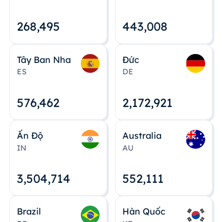
268,495
443,008
Tây Ban Nha
Đức
ES
DE
576,463
2,172,922
Ấn Độ
Australia
IN
AU
3,504,715
552,112
Brazil
Hàn Quốc