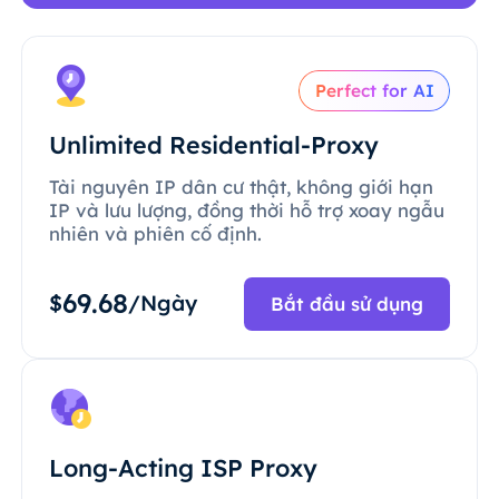
Perfect for AI
Unlimited Residential-Proxy
Tài nguyên IP dân cư thật, không giới hạn
IP và lưu lượng, đồng thời hỗ trợ xoay ngẫu
nhiên và phiên cố định.
69.68
$
/Ngày
Bắt đầu sử dụng
Long-Acting ISP Proxy