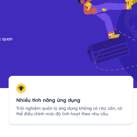
c quan
Nhiều tính năng ứng dụng
Trải nghiệm quản lý ứng dụng không có rào cản, có
thể điều chỉnh mức độ linh hoạt theo nhu cầu.