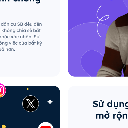
le dân cư SB đều đến
g không chia sẻ bất
hoặc xác nhận. Sử
ông việc của bất kỳ
uả hơn.
Sử dụng
mở rộn