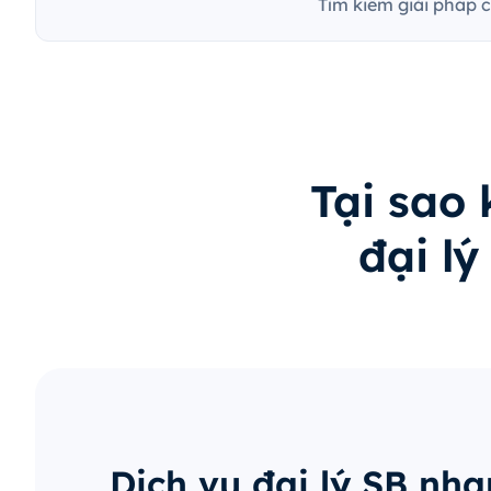
Tìm kiếm giải pháp 
Tại sao
đại l
Dịch vụ đại lý SB nh