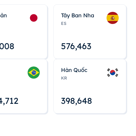
Bản
Tây Ban Nha
ES
,008
576,463
Hàn Quốc
KR
4,712
398,648