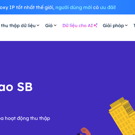
oxy IP tốt nhất thế giới,
người dùng mới
có
ưu đãi
!
 thu thập dữ liệu
Giá
Dữ liệu cho AI
Giải pháp
cao SB
óa hoạt động thu thập