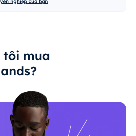
uyên nghiệp của bạn
 tôi mua
lands?