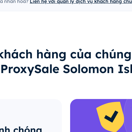
cá nhân hóa?
Liên hệ với quản lý dịch vụ khách hàng ch
 khách hàng của chúng
ý ProxySale Solomon Is
anh chóng