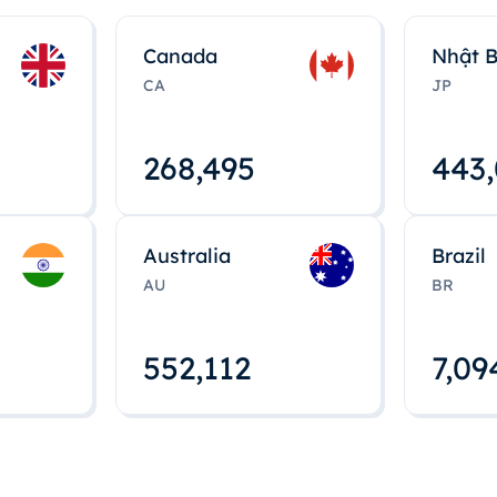
Canada
Nhật 
CA
JP
268,495
443
Australia
Brazil
AU
BR
552,112
7,09