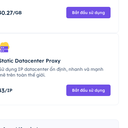
0.27
$
/GB
Bắt đầu sử dụng
Static Datacenter Proxy
Sử dụng IP datacenter ổn định, nhanh và mạnh
mẽ trên toàn thế giới.
3
$
/IP
Bắt đầu sử dụng