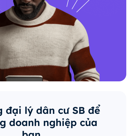
 đại lý dân cư SB để
g doanh nghiệp của
bạn