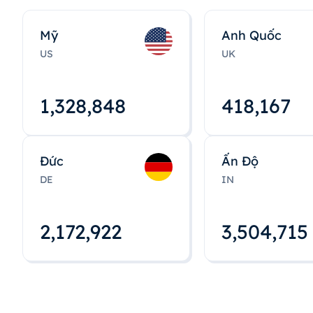
Mỹ
Anh Quốc
US
UK
1,328,848
418,167
Đức
Ấn Độ
DE
IN
2,172,922
3,504,715