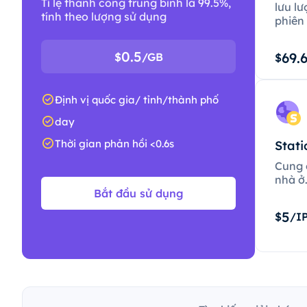
Tỉ lệ thành công trung bình là 99.5%,
lưu lư
tính theo lượng sử dụng
phiên 
0.5
69.
$
/GB
$
Định vị quốc gia/ tỉnh/thành phố
day
Thời gian phản hồi <0.6s
Stati
Cung c
nhà ở
Bắt đầu sử dụng
5
$
/I