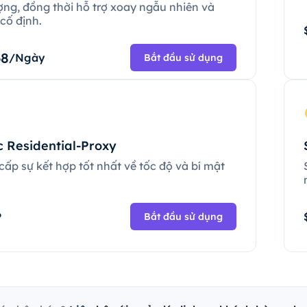
ợng, đồng thời hỗ trợ xoay ngẫu nhiên và
cố định.
68
/Ngày
Bắt đầu sử dụng
c Residential-Proxy
ấp sự kết hợp tốt nhất về tốc độ và bí mật
.
P
Bắt đầu sử dụng