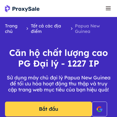
Trang
Tất cả các địa
Papua New
chủ
điểm
Guinea
Căn hộ chất lượng cao
PG Đại lý - 1227 IP
Sử dụng máy chủ đại lý Papua New Guinea
để tối ưu hóa hoạt động thu thập và truy
cập trang web mục tiêu của bạn hiệu quả!
Bắt đầu