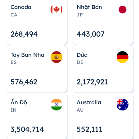
Canada
Nhật Bản
CA
JP
268,495
443,008
Tây Ban Nha
Đức
ES
DE
576,463
2,172,922
Ấn Độ
Australia
IN
AU
3,504,715
552,112