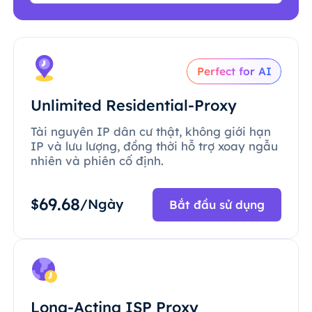
Perfect for AI
Unlimited Residential-Proxy
Tài nguyên IP dân cư thật, không giới hạn
IP và lưu lượng, đồng thời hỗ trợ xoay ngẫu
nhiên và phiên cố định.
69.68
$
/Ngày
Bắt đầu sử dụng
Long-Acting ISP Proxy