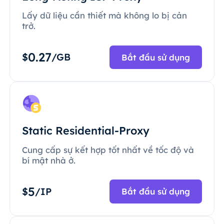
Lấy dữ liệu cần thiết mà không lo bị cản
trở.
0.27
$
/GB
Bắt đầu sử dụng
Static Residential-Proxy
Cung cấp sự kết hợp tốt nhất về tốc độ và
bí mật nhà ở.
5
$
/IP
Bắt đầu sử dụng