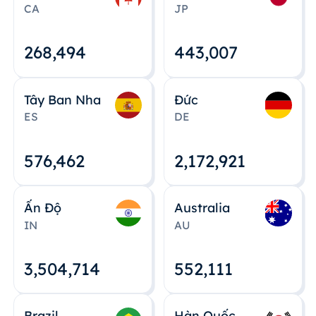
CA
JP
268,495
443,008
Tây Ban Nha
Đức
ES
DE
576,463
2,172,922
Ấn Độ
Australia
IN
AU
3,504,715
552,112
Brazil
Hàn Quốc