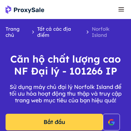
Trang
Tất cả các địa
Norfolk
chủ
điểm
Island
Căn hộ chất lượng cao
NF Đại lý - 101266 IP
Sử dụng máy chủ đại lý Norfolk Island để
tối ưu hóa hoạt động thu thập và truy cập
trang web mục tiêu của bạn hiệu quả!
Bắt đầu