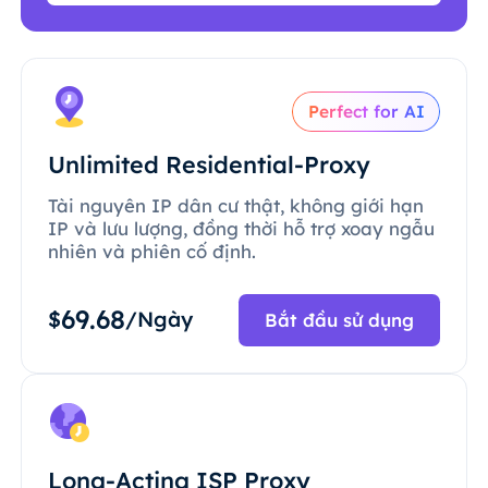
Perfect for AI
Unlimited Residential-Proxy
Tài nguyên IP dân cư thật, không giới hạn
IP và lưu lượng, đồng thời hỗ trợ xoay ngẫu
nhiên và phiên cố định.
69.68
$
/Ngày
Bắt đầu sử dụng
Long-Acting ISP Proxy