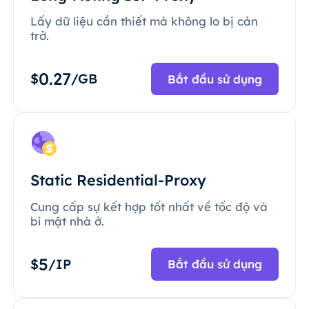
Lấy dữ liệu cần thiết mà không lo bị cản
trở.
0.27
$
/GB
Bắt đầu sử dụng
Static Residential-Proxy
Cung cấp sự kết hợp tốt nhất về tốc độ và
bí mật nhà ở.
5
$
/IP
Bắt đầu sử dụng