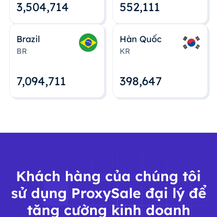
3,504,715
552,112
Brazil
Hàn Quốc
BR
KR
7,094,712
398,648
Khách hàng của chúng tôi
sử dụng ProxySale đại lý để
tăng cường kinh doanh