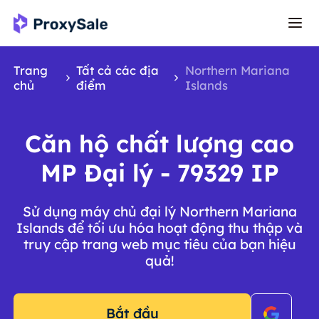
Trang
Tất cả các địa
Northern Mariana
chủ
điểm
Islands
Căn hộ chất lượng cao
MP Đại lý - 79329 IP
Sử dụng máy chủ đại lý Northern Mariana
Islands để tối ưu hóa hoạt động thu thập và
truy cập trang web mục tiêu của bạn hiệu
quả!
Bắt đầu