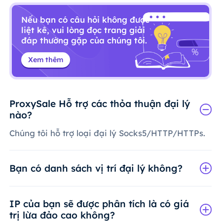
Nếu bạn có câu hỏi không được
liệt kê, vui lòng đọc trang giải
đáp thường gặp của chúng tôi.
Xem thêm
ProxySale Hỗ trợ các thỏa thuận đại lý
nào?
Chúng tôi hỗ trợ loại đại lý Socks5/HTTP/HTTPs.
Bạn có danh sách vị trí đại lý không?
IP của bạn sẽ được phân tích là có giá
trị lừa đảo cao không?