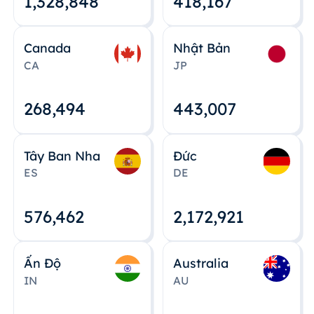
1,328,848
418,167
Canada
Nhật Bản
CA
JP
268,495
443,008
Tây Ban Nha
Đức
ES
DE
576,463
2,172,922
Ấn Độ
Australia
IN
AU