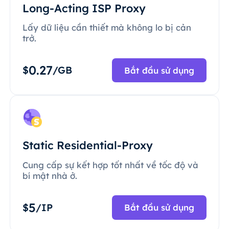
Long-Acting ISP Proxy
Lấy dữ liệu cần thiết mà không lo bị cản
trở.
0.27
$
/GB
Bắt đầu sử dụng
Static Residential-Proxy
Cung cấp sự kết hợp tốt nhất về tốc độ và
bí mật nhà ở.
5
$
/IP
Bắt đầu sử dụng