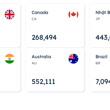
Canada
Nhật 
CA
JP
268,495
443
Australia
Brazil
AU
BR
552,112
7,09