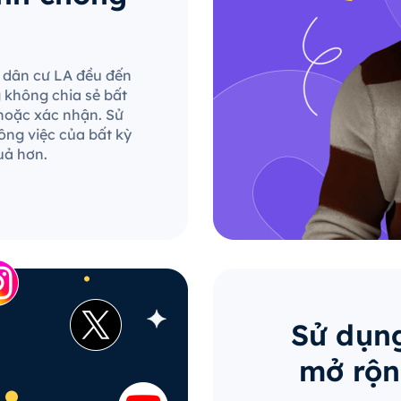
le dân cư LA đều đến
g không chia sẻ bất
hoặc xác nhận. Sử
ông việc của bất kỳ
uả hơn.
Sử dụng
mở rộn