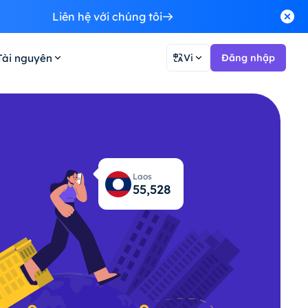
Liên hệ với chúng tôi
Tài nguyên
Vi
Đăng nhập
Laos
55,569