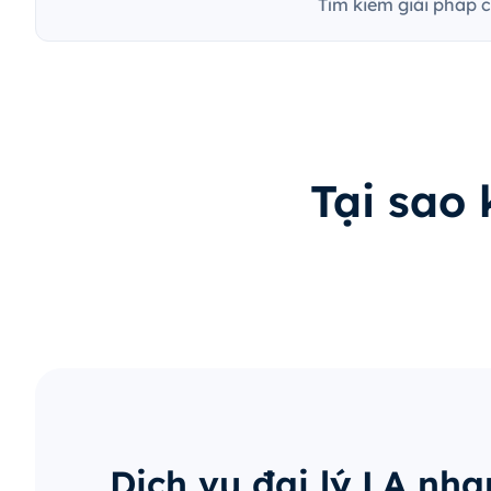
Tìm kiếm giải pháp 
Tại sao
Dịch vụ đại lý LA nh