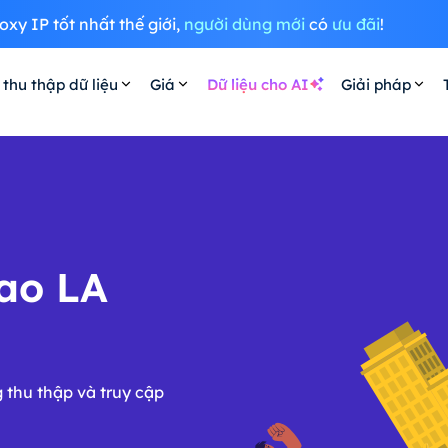
oxy IP tốt nhất thế giới,
người dùng mới
có
ưu đãi
!
 thu thập dữ liệu
Giá
Dữ liệu cho AI
Giải pháp
cao LA
 thu thập và truy cập