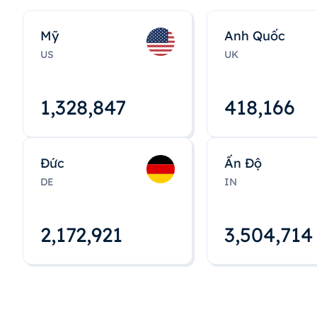
Mỹ
Anh Quốc
US
UK
1,328,848
418,167
Đức
Ấn Độ
DE
IN
2,172,922
3,504,715