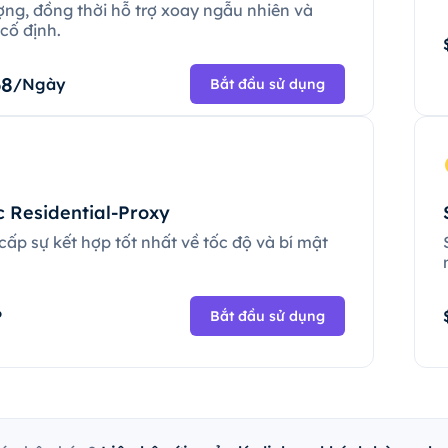
ợng, đồng thời hỗ trợ xoay ngẫu nhiên và
cố định.
68
/Ngày
Bắt đầu sử dụng
c Residential-Proxy
ấp sự kết hợp tốt nhất về tốc độ và bí mật
.
P
Bắt đầu sử dụng