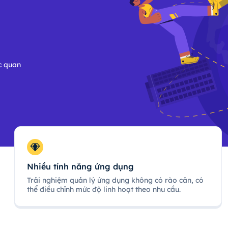
c quan
Nhiều tính năng ứng dụng
Trải nghiệm quản lý ứng dụng không có rào cản, có
thể điều chỉnh mức độ linh hoạt theo nhu cầu.