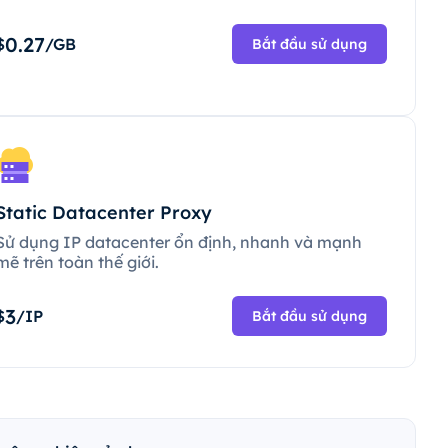
0.27
$
/GB
Bắt đầu sử dụng
Static Datacenter Proxy
Sử dụng IP datacenter ổn định, nhanh và mạnh
mẽ trên toàn thế giới.
3
$
/IP
Bắt đầu sử dụng