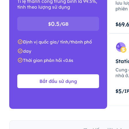
Tỉ lệ thành công trung bình là 99.5%,
lưu lư
tính theo lượng sử dụng
phiên 
0.5
69.
$
/GB
$
Định vị quốc gia/ tỉnh/thành phố
day
Thời gian phản hồi <0.6s
Stati
Cung c
nhà ở
Bắt đầu sử dụng
5
$
/I