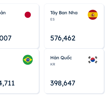
Bản
Tây Ban Nha
ES
,008
576,463
Hàn Quốc
KR
4,712
398,648