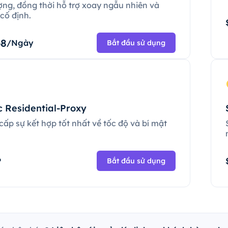
ợng, đồng thời hỗ trợ xoay ngẫu nhiên và
cố định.
68
/Ngày
Bắt đầu sử dụng
c Residential-Proxy
ấp sự kết hợp tốt nhất về tốc độ và bí mật
.
P
Bắt đầu sử dụng