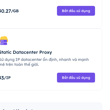
0.27
$
/GB
Bắt đầu sử dụng
Static Datacenter Proxy
Sử dụng IP datacenter ổn định, nhanh và mạnh
mẽ trên toàn thế giới.
3
$
/IP
Bắt đầu sử dụng