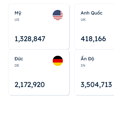
Mỹ
Anh Quốc
US
UK
1,328,848
418,167
Đức
Ấn Độ
DE
IN
2,172,922
3,504,715