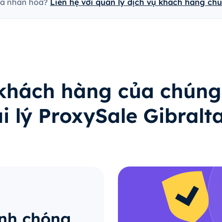
cá nhân hóa?
Liên hệ với quản lý dịch vụ khách hàng ch
 khách hàng của chúng
i lý ProxySale Gibralt
anh chóng