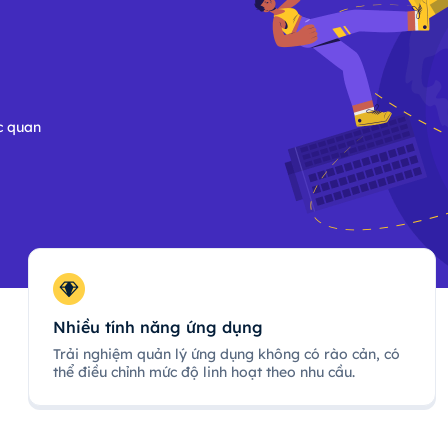
c quan
Nhiều tính năng ứng dụng
Trải nghiệm quản lý ứng dụng không có rào cản, có
thể điều chỉnh mức độ linh hoạt theo nhu cầu.