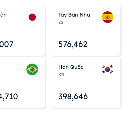
Bản
Tây Ban Nha
ES
,008
576,463
Hàn Quốc
KR
4,712
398,648