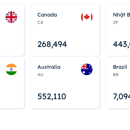
Canada
Nhật 
CA
JP
268,495
443
Australia
Brazil
AU
BR
552,112
7,09