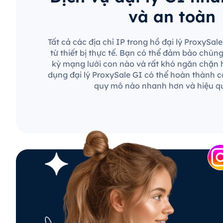
và an toàn
Tất cả các địa chỉ IP trong hồ đại lý ProxySa
từ thiết bị thực tế. Bạn có thể đảm bảo chún
kỳ mạng lưới con nào và rất khó ngăn chặn 
dụng đại lý ProxySale GI có thể hoàn thành c
quy mô nào nhanh hơn và hiệu q