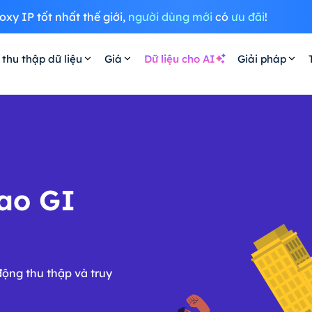
oxy IP tốt nhất thế giới,
người dùng mới
có
ưu đãi
!
 thu thập dữ liệu
Giá
Dữ liệu cho AI
Giải pháp
cao GI
động thu thập và truy