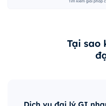
Tìm kiếm giải pháp 
Tại sao
đạ
Dịch vụ đại lý GI nh