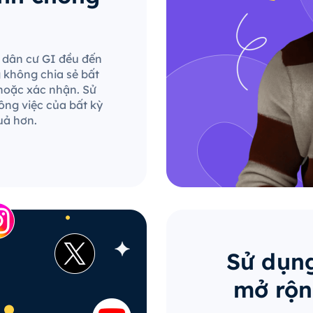
le dân cư GI đều đến
g không chia sẻ bất
hoặc xác nhận. Sử
ông việc của bất kỳ
uả hơn.
Sử dụng
mở rộn