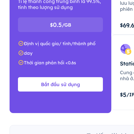
Tỉ lệ thành công trung bình là 99.5%,
lưu lư
tính theo lượng sử dụng
phiên 
0.5
69.
$
/GB
$
Định vị quốc gia/ tỉnh/thành phố
day
Thời gian phản hồi <0.6s
Stati
Cung c
nhà ở
Bắt đầu sử dụng
5
$
/I