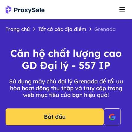
Trang chủ
Tất cả các địa điểm
Grenada
Căn hộ chất lượng cao
GD Đại lý - 557 IP
Sử dụng máy chủ đại lý Grenada để tối ưu
hóa hoạt động thu thập và truy cập trang
web mục tiêu của bạn hiệu quả!
Bắt đầu