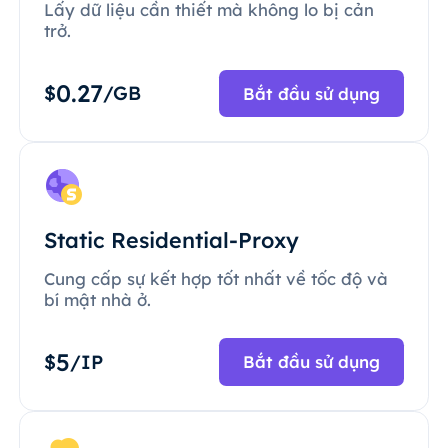
Lấy dữ liệu cần thiết mà không lo bị cản
trở.
0.27
$
/GB
Bắt đầu sử dụng
Static Residential-Proxy
Cung cấp sự kết hợp tốt nhất về tốc độ và
bí mật nhà ở.
5
$
/IP
Bắt đầu sử dụng