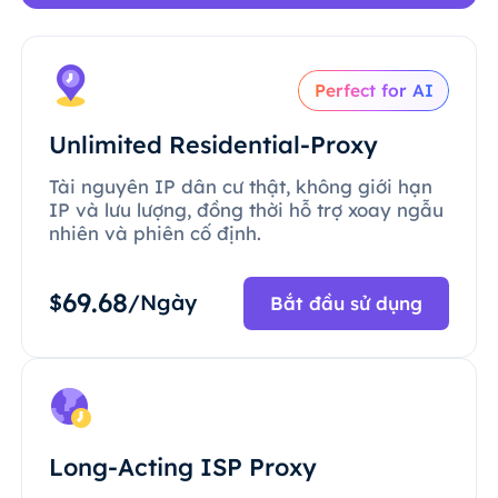
Perfect for AI
Unlimited Residential-Proxy
Tài nguyên IP dân cư thật, không giới hạn
IP và lưu lượng, đồng thời hỗ trợ xoay ngẫu
nhiên và phiên cố định.
69.68
$
/Ngày
Bắt đầu sử dụng
Long-Acting ISP Proxy