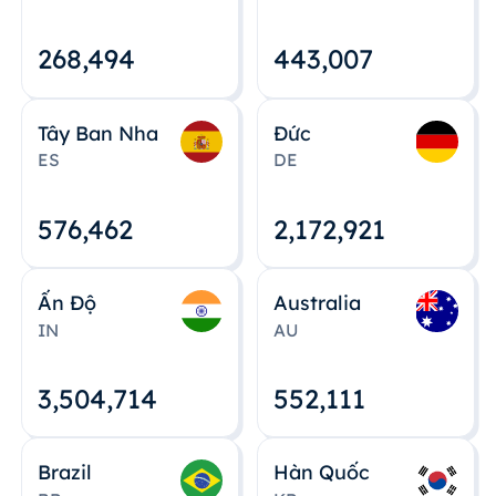
268,495
443,008
Tây Ban Nha
Đức
ES
DE
576,463
2,172,922
Ấn Độ
Australia
IN
AU
3,504,715
552,112
Brazil
Hàn Quốc