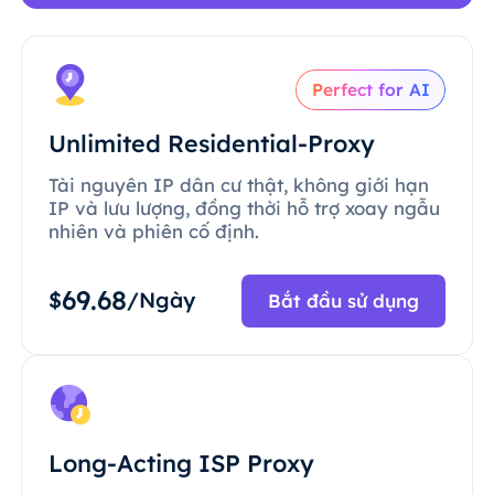
Perfect for AI
Unlimited Residential-Proxy
Tài nguyên IP dân cư thật, không giới hạn
IP và lưu lượng, đồng thời hỗ trợ xoay ngẫu
nhiên và phiên cố định.
69.68
$
/Ngày
Bắt đầu sử dụng
Long-Acting ISP Proxy