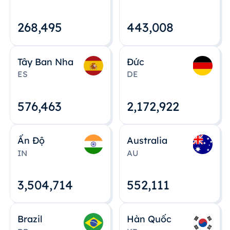
268,495
443,008
Tây Ban Nha
Đức
ES
DE
576,463
2,172,922
Ấn Độ
Australia
IN
AU
3,504,715
552,112
Brazil
Hàn Quốc