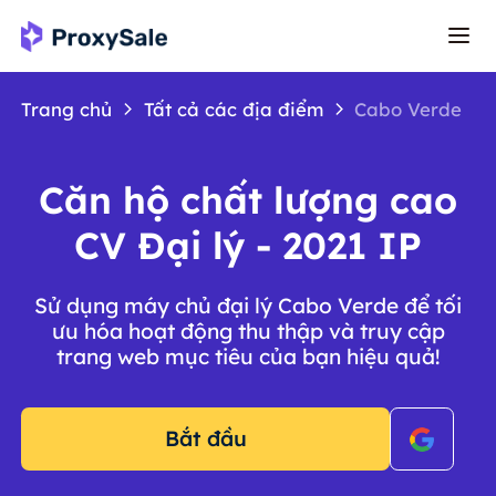
Trang chủ
Tất cả các địa điểm
Cabo Verde
Căn hộ chất lượng cao
CV Đại lý - 2021 IP
Sử dụng máy chủ đại lý Cabo Verde để tối
ưu hóa hoạt động thu thập và truy cập
trang web mục tiêu của bạn hiệu quả!
Bắt đầu