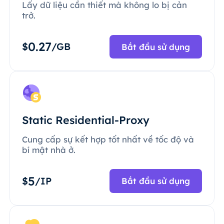
Lấy dữ liệu cần thiết mà không lo bị cản
trở.
0.27
$
/GB
Bắt đầu sử dụng
Static Residential-Proxy
Cung cấp sự kết hợp tốt nhất về tốc độ và
bí mật nhà ở.
5
$
/IP
Bắt đầu sử dụng