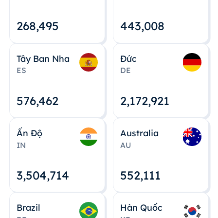
268,495
443,008
Tây Ban Nha
Đức
ES
DE
576,463
2,172,922
Ấn Độ
Australia
IN
AU
3,504,715
552,112
Brazil
Hàn Quốc