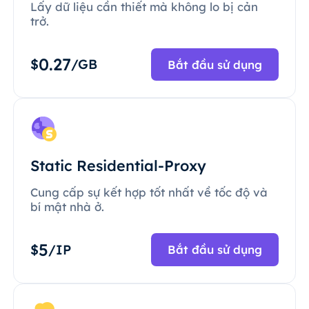
Lấy dữ liệu cần thiết mà không lo bị cản
trở.
0.27
$
/GB
Bắt đầu sử dụng
Static Residential-Proxy
Cung cấp sự kết hợp tốt nhất về tốc độ và
bí mật nhà ở.
5
$
/IP
Bắt đầu sử dụng