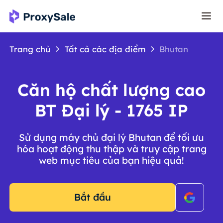
Trang chủ
Tất cả các địa điểm
Bhutan
Căn hộ chất lượng cao
BT Đại lý - 1765 IP
Sử dụng máy chủ đại lý Bhutan để tối ưu
hóa hoạt động thu thập và truy cập trang
web mục tiêu của bạn hiệu quả!
Bắt đầu