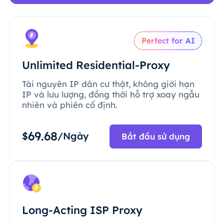
Perfect for AI
Unlimited Residential-Proxy
Tài nguyên IP dân cư thật, không giới hạn
IP và lưu lượng, đồng thời hỗ trợ xoay ngẫu
nhiên và phiên cố định.
69.68
$
/Ngày
Bắt đầu sử dụng
Long-Acting ISP Proxy