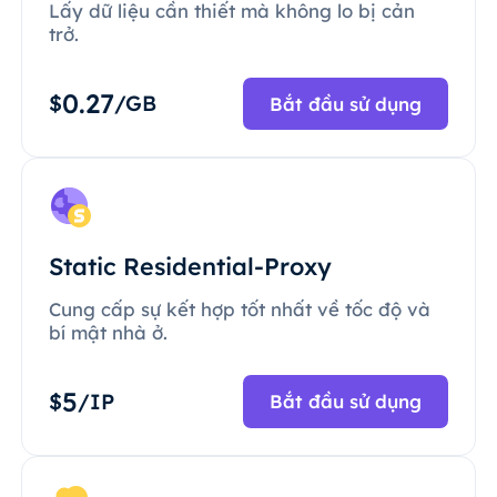
Lấy dữ liệu cần thiết mà không lo bị cản
trở.
0.27
$
/GB
Bắt đầu sử dụng
Static Residential-Proxy
Cung cấp sự kết hợp tốt nhất về tốc độ và
bí mật nhà ở.
5
$
/IP
Bắt đầu sử dụng