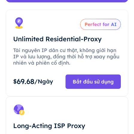
Perfect for AI
Unlimited Residential-Proxy
Tài nguyên IP dân cư thật, không giới hạn
IP và lưu lượng, đồng thời hỗ trợ xoay ngẫu
nhiên và phiên cố định.
69.68
$
/Ngày
Bắt đầu sử dụng
Long-Acting ISP Proxy