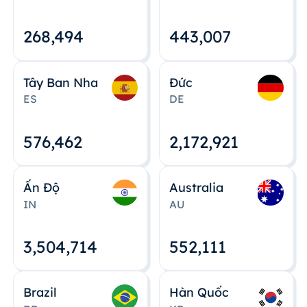
268,495
443,008
Tây Ban Nha
Đức
ES
DE
576,463
2,172,922
Ấn Độ
Australia
IN
AU
3,504,715
552,112
Brazil
Hàn Quốc