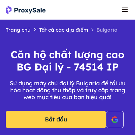
Trang chủ
Tất cả các địa điểm
Bulgaria
Căn hộ chất lượng cao
BG Đại lý - 74514 IP
Sử dụng máy chủ đại lý Bulgaria để tối ưu
hóa hoạt động thu thập và truy cập trang
web mục tiêu của bạn hiệu quả!
Bắt đầu