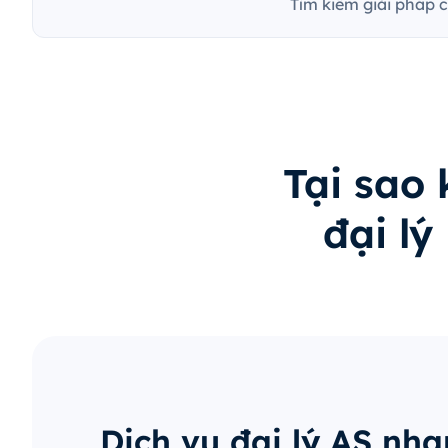
Tìm kiếm giải pháp 
Tại sao
đại l
Dịch vụ đại lý AS nh