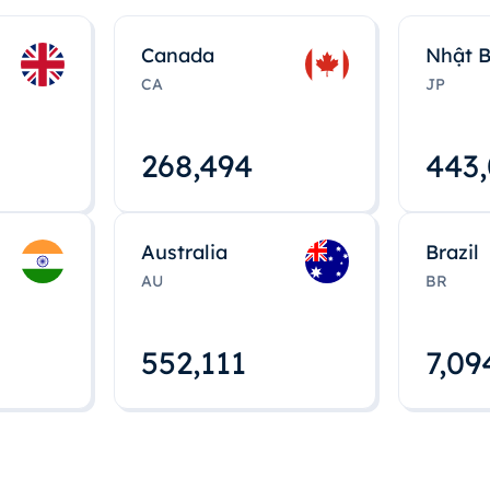
Canada
Nhật 
CA
JP
268,495
443
Australia
Brazil
AU
BR
552,112
7,09