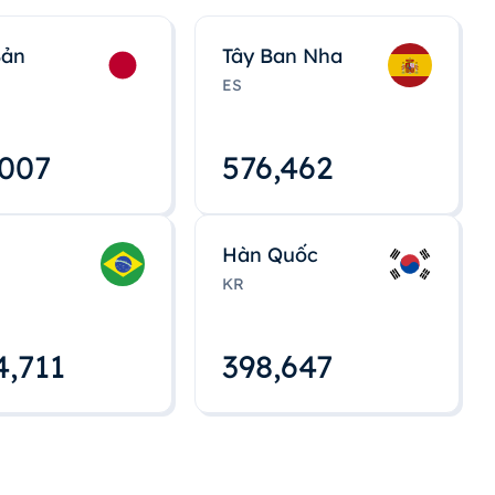
Bản
Tây Ban Nha
ES
,008
576,463
Hàn Quốc
KR
4,712
398,648