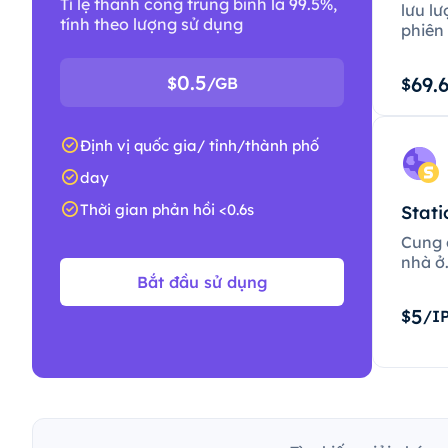
Tỉ lệ thành công trung bình là 99.5%,
lưu lư
tính theo lượng sử dụng
phiên 
0.5
69.
$
/GB
$
Định vị quốc gia/ tỉnh/thành phố
day
Thời gian phản hồi <0.6s
Stati
Cung c
nhà ở
Bắt đầu sử dụng
5
$
/I