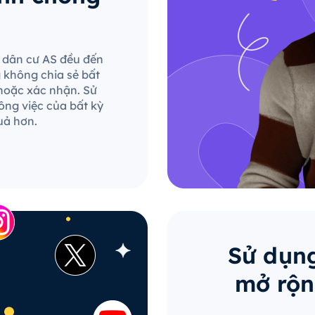
le dân cư AS đều đến
g không chia sẻ bất
hoặc xác nhận. Sử
ông việc của bất kỳ
uả hơn.
Sử dụng
mở rộn