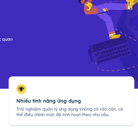
c quan
Nhiều tính năng ứng dụng
Trải nghiệm quản lý ứng dụng không có rào cản, có
thể điều chỉnh mức độ linh hoạt theo nhu cầu.