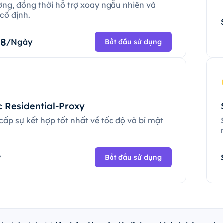
ợng, đồng thời hỗ trợ xoay ngẫu nhiên và
cố định.
68
/Ngày
Bắt đầu sử dụng
c Residential-Proxy
ấp sự kết hợp tốt nhất về tốc độ và bí mật
.
P
Bắt đầu sử dụng