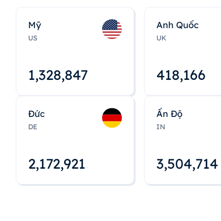
Mỹ
Anh Quốc
US
UK
1,328,848
418,167
Đức
Ấn Độ
DE
IN
2,172,922
3,504,715