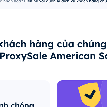
cá nhân hóa?
Liên hệ với quản lý dịch vụ khách hàng ch
 khách hàng của chúng
ý ProxySale American 
anh chóng