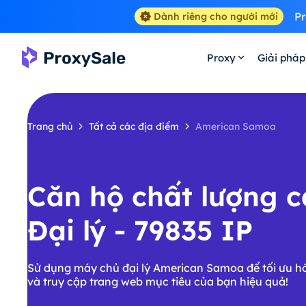
Pr
Dành riêng cho người mới
Proxy
Giải pháp
Trang chủ
Tất cả các địa điểm
American Samoa
Căn hộ chất lượng 
Đại lý - 79835 IP
Sử dụng máy chủ đại lý American Samoa để tối ưu h
và truy cập trang web mục tiêu của bạn hiệu quả!