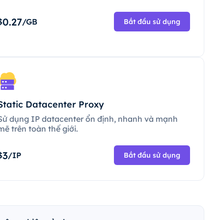
0.27
$
/GB
Bắt đầu sử dụng
Static Datacenter Proxy
Sử dụng IP datacenter ổn định, nhanh và mạnh
mẽ trên toàn thế giới.
3
$
/IP
Bắt đầu sử dụng