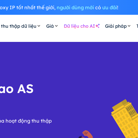
oxy IP tốt nhất thế giới,
người dùng mới
có
ưu đãi
!
 thu thập dữ liệu
Giá
Dữ liệu cho AI
Giải pháp
cao AS
óa hoạt động thu thập