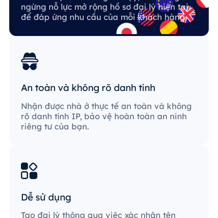
ngừng nỗ lực mở rộng hồ sơ đại lý hiện tại
để đáp ứng nhu cầu của mỗi khách hàng.
An toàn và không rõ danh tính
Nhận được nhà ở thực tế an toàn và không
rõ danh tính IP, bảo vệ hoàn toàn an ninh
riêng tư của bạn.
Dễ sử dụng
Tạo đại lý thông qua việc xác nhận tên