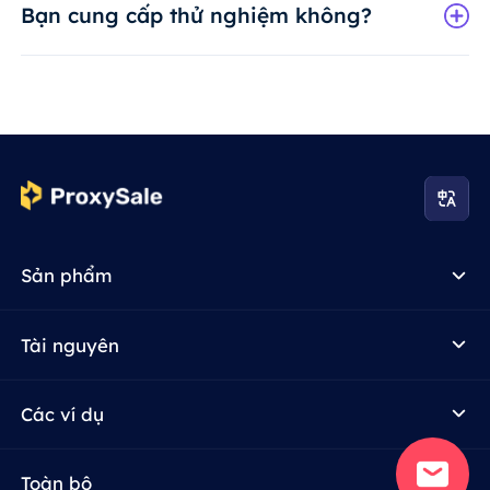
Bạn cung cấp thử nghiệm không?
Sản phẩm
Tài nguyên
Các ví dụ
Toàn bộ