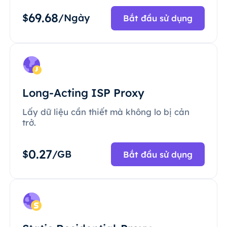
69.68
$
/Ngày
Bắt đầu sử dụng
Long-Acting ISP Proxy
Lấy dữ liệu cần thiết mà không lo bị cản
trở.
0.27
$
/GB
Bắt đầu sử dụng