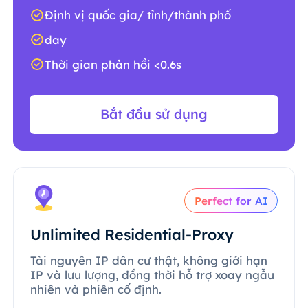
Định vị quốc gia/ tỉnh/thành phố
day
Thời gian phản hồi <0.6s
Bắt đầu sử dụng
Perfect for AI
Unlimited Residential-Proxy
Tài nguyên IP dân cư thật, không giới hạn
IP và lưu lượng, đồng thời hỗ trợ xoay ngẫu
nhiên và phiên cố định.