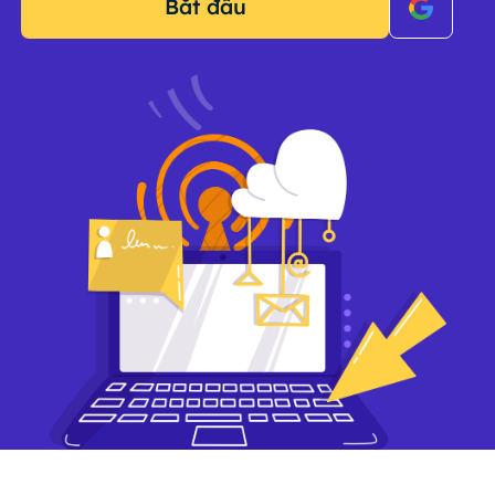
Bắt đầu