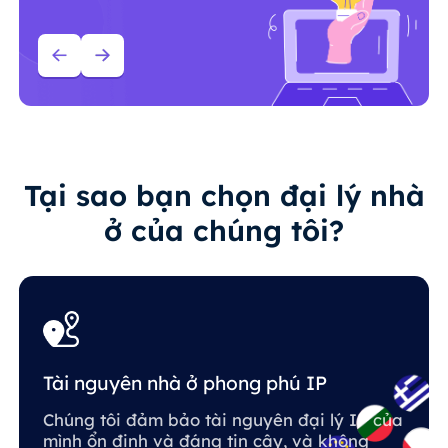
Tại sao bạn chọn đại lý nhà
ở của chúng tôi?
Tài nguyên nhà ở phong phú IP
Chúng tôi đảm bảo tài nguyên đại lý IP của
mình ổn định và đáng tin cậy, và không