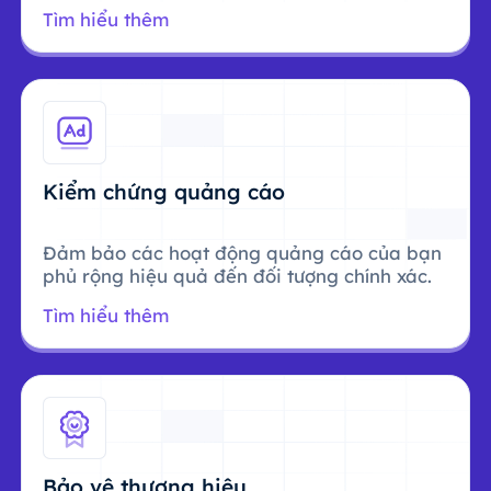
Tìm hiểu thêm
Kiểm chứng quảng cáo
Đảm bảo các hoạt động quảng cáo của bạn
phủ rộng hiệu quả đến đối tượng chính xác.
Tìm hiểu thêm
Bảo vệ thương hiệu