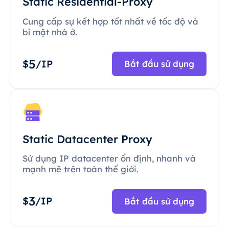
Static Residential-Proxy
Cung cấp sự kết hợp tốt nhất về tốc độ và
bí mật nhà ở.
5
$
/IP
Bắt đầu sử dụng
Static Datacenter Proxy
Sử dụng IP datacenter ổn định, nhanh và
mạnh mẽ trên toàn thế giới.
3
$
/IP
Bắt đầu sử dụng