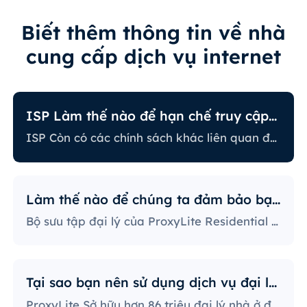
Biết thêm thông tin về nhà
cung cấp dịch vụ internet
ISP Làm thế nào để hạn chế truy cập internet?
ISP Còn có các chính sách khác liên quan đến việc hạn chế một số hoạt động trực tuyến. Một số ISP sẽ ngăn chặn một số trang web, điều này có thể là vấn đề lớn đối với người dùng đại lý. Nhà cung cấp ISP có chính sách nghiêm ngặt nhất sẽ ngăn chặn truy cập vào các nền tảng mạng xã hội, trang web tin tức, v.v. Ngăn chặn các port cụ thể cũng là một phương pháp khá phổ biến, nghiêm ngặt hạn chế cách người dùng truy cập và sử dụng internet.
Làm thế nào để chúng ta đảm bảo bạn sử dụng IP?
Bộ sưu tập đại lý của ProxyLite Residential cung cấp vô số đại lý, do đó khách hàng của chúng ta không cần lo lắng về sự ngừng hoạt động và sự ngăn chặn của IP. Bạn có thể sử dụng máy chủ đại lý tại các địa điểm hợp tác với nhà cung cấp để truy cập dữ liệu cần thiết.
Tại sao bạn nên sử dụng dịch vụ đại lý ProxyLite?
ProxyLite Sở hữu hơn 86 triệu đại lý nhà ở đạt tiêu chuẩn toàn cầu, là sự lựa chọn hàng đầu của máy chủ đại lý thực sự.