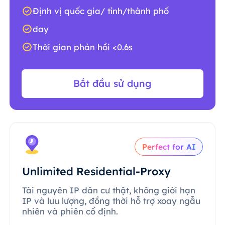
Định vị quốc gia/ tỉnh/thành phố
day
Thời gian phản hồi <0.6s
Bắt đầu sử dụng
Perfect for AI
Unlimited Residential-Proxy
Tài nguyên IP dân cư thật, không giới hạn
IP và lưu lượng, đồng thời hỗ trợ xoay ngẫu
nhiên và phiên cố định.