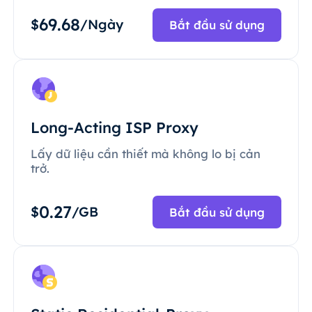
69.68
$
/Ngày
Bắt đầu sử dụng
Long-Acting ISP Proxy
Lấy dữ liệu cần thiết mà không lo bị cản
trở.
0.27
$
/GB
Bắt đầu sử dụng