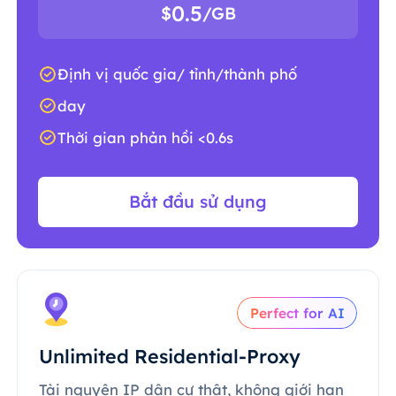
0.5
$
/GB
Định vị quốc gia/ tỉnh/thành phố
day
Thời gian phản hồi <0.6s
Bắt đầu sử dụng
Perfect for AI
Unlimited Residential-Proxy
Tài nguyên IP dân cư thật, không giới hạn