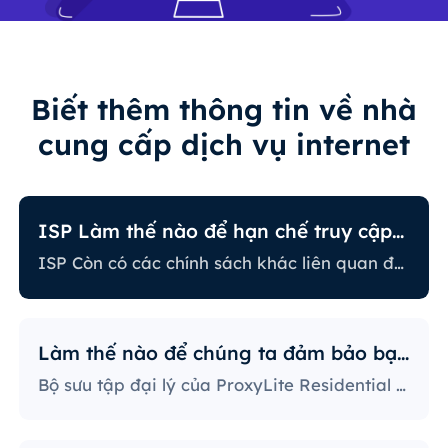
Biết thêm thông tin về nhà
cung cấp dịch vụ internet
ISP Làm thế nào để hạn chế truy cập internet?
ISP Còn có các chính sách khác liên quan đến việc hạn chế một số hoạt động trực tuyến. Một số ISP sẽ ngăn chặn một số trang web, điều này có thể là vấn đề lớn đối với người dùng đại lý. Nhà cung cấp ISP có chính sách nghiêm ngặt nhất sẽ ngăn chặn truy cập vào các nền tảng mạng xã hội, trang web tin tức, v.v. Ngăn chặn các port cụ thể cũng là một phương pháp khá phổ biến, nghiêm ngặt hạn chế cách người dùng truy cập và sử dụng internet.
Làm thế nào để chúng ta đảm bảo bạn sử dụng IP?
Bộ sưu tập đại lý của ProxyLite Residential cung cấp vô số đại lý, do đó khách hàng của chúng ta không cần lo lắng về sự ngừng hoạt động và sự ngăn chặn của IP. Bạn có thể sử dụng máy chủ đại lý tại các địa điểm hợp tác với nhà cung cấp để truy cập dữ liệu cần thiết.