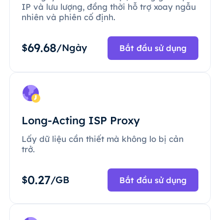
IP và lưu lượng, đồng thời hỗ trợ xoay ngẫu
nhiên và phiên cố định.
69.68
$
/Ngày
Bắt đầu sử dụng
Long-Acting ISP Proxy
Lấy dữ liệu cần thiết mà không lo bị cản
trở.
0.27
$
/GB
Bắt đầu sử dụng