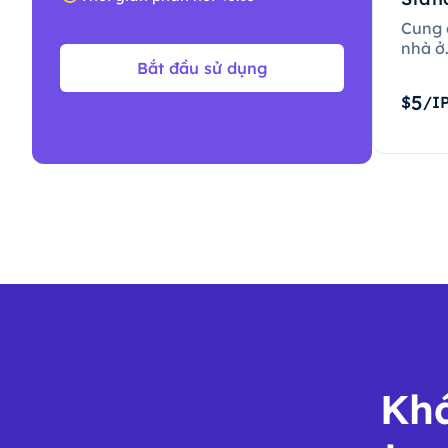
Cung c
nhà ở
Bắt đầu sử dụng
5
$
/I
Khá