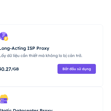
Long-Acting ISP Proxy
Lấy dữ liệu cần thiết mà không lo bị cản trở.
0.27
$
/GB
Bắt đầu sử dụng
Static Datacenter Proxy