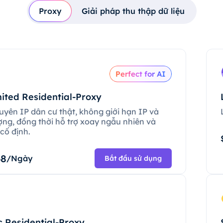
Proxy
Giải pháp thu thập dữ liệu
Perfect for AI
ited Residential-Proxy
uyên IP dân cư thật, không giới hạn IP và
ợng, đồng thời hỗ trợ xoay ngẫu nhiên và
cố định.
68
/Ngày
Bắt đầu sử dụng
c Residential-Proxy