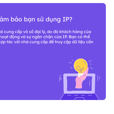
đảm bảo bạn sử dụng IP?
ial cung cấp vô số đại lý, do đó khách hàng của
hoạt động và sự ngăn chặn của IP. Bạn có thể
hợp tác với nhà cung cấp để truy cập dữ liệu cần