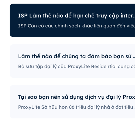
ISP Làm thế nào để hạn
để hạn chế truy cập internet?
h khác liên quan đến việc hạn chế một số hoạt động trực
 chặn một số trang web, điều này có thể là vấn đề lớn đối 
ung cấp ISP có chính sách nghiêm ngặt nhất sẽ ngăn chặn 
 xã hội, trang web tin tức, v.v. Ngăn chặn các port cụ thể
Làm thế nào để chúng ta đảm
khá phổ biến, nghiêm ngặt hạn chế cách người dùng truy
ProxyLite Sở hữu hơn 86