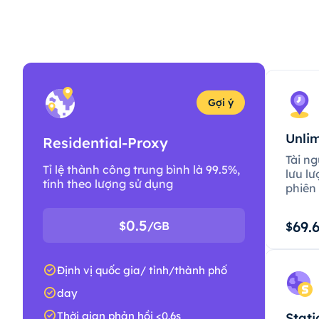
Gợi ý
Unlim
Residential-Proxy
Tài ng
Tỉ lệ thành công trung bình là 99.5%,
lưu lư
tính theo lượng sử dụng
phiên 
0.5
69.
$
/GB
$
Định vị quốc gia/ tỉnh/thành phố
day
Thời gian phản hồi <0.6s
Stati