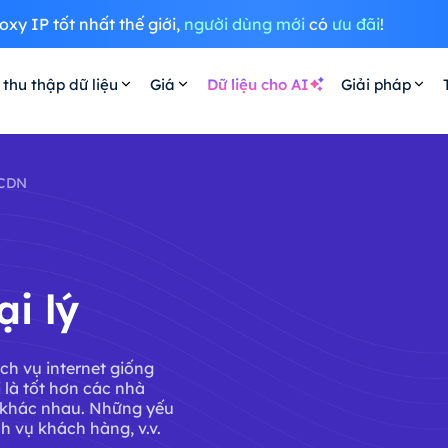
oxy IP tốt nhất thế giới,
người dùng mới
có
ưu đãi
!
 thu thập dữ liệu
Giá
Dữ liệu cho AI
Giải pháp
 CDN
i lý
ch vụ internet giống
là tốt hơn các nhà
ố khác nhau. Những yếu
ch vụ khách hàng, v.v.