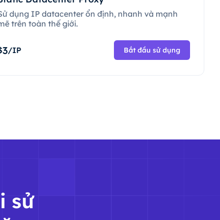
Sử dụng IP datacenter ổn định, nhanh và mạnh
mẽ trên toàn thế giới.
3
$
/IP
Bắt đầu sử dụng
i sử