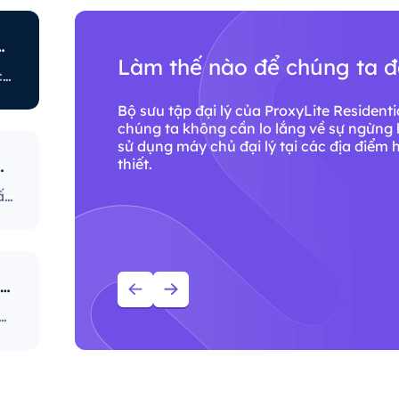
 chế truy cập internet?
Làm thế nào để chúng ta 
ISP Còn có các chính sách khác liên quan đến việc hạn chế một số hoạt động trực tuyến. Một số ISP sẽ ngăn chặn một số trang web, điều này có thể là vấn đề lớn đối với người dùng đại lý. Nhà cung cấp ISP có chính sách nghiêm ngặt nhất sẽ ngăn chặn truy cập vào các nền tảng mạng xã hội, trang web tin tức, v.v. Ngăn chặn các port cụ thể cũng là một phương pháp khá phổ biến, nghiêm ngặt hạn chế cách người dùng truy cập và sử dụng internet.
Bộ sưu tập đại lý của ProxyLite Resident
với
chúng ta không cần lo lắng về sự ngừng 
truy
sử dụng máy chủ đại lý tại các địa điểm 
thiết.
 bảo bạn sử dụng IP?
 cập
Bộ sưu tập đại lý của ProxyLite Residential cung cấp vô số đại lý, do đó khách hàng của chúng ta không cần lo lắng về sự ngừng hoạt động và sự ngăn chặn của IP. Bạn có thể sử dụng máy chủ đại lý tại các địa điểm hợp tác với nhà cung cấp để truy cập dữ liệu cần thiết.
Tại sao bạn nên sử dụng dịch vụ đại lý ProxyLite?
 triệu đại lý nhà ở đạt tiêu chuẩn toàn cầu, là sự lựa chọn hàng đầu của máy chủ đại lý thực sự.