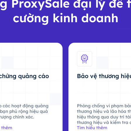
g ProxySale đại lý để 
cường kinh doanh
chứng quảng cáo
Bảo vệ thương hiệ
 các hoạt động quảng
Phòng chống vi phạm bả
 bạn phủ rộng hiệu quả
thương hiệu và lão hóa 
tượng chính xác.
hiệu thông qua duy trì tà
thương hiệu và kiểm tra
u thêm
Tìm hiểu thêm
cáo.