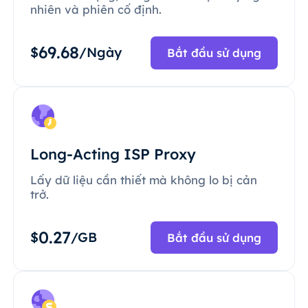
nhiên và phiên cố định.
69.68
$
/Ngày
Bắt đầu sử dụng
Long-Acting ISP Proxy
Lấy dữ liệu cần thiết mà không lo bị cản
trở.
0.27
$
/GB
Bắt đầu sử dụng