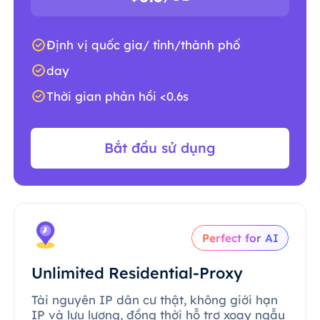
Định vị quốc gia/ tỉnh/thành phố
day
Thời gian phản hồi <0.6s
Bắt đầu sử dụng
Perfect for AI
Unlimited Residential-Proxy
Tài nguyên IP dân cư thật, không giới hạn
IP và lưu lượng, đồng thời hỗ trợ xoay ngẫu