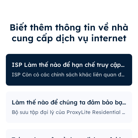
Biết thêm thông tin về nhà
cung cấp dịch vụ internet
ISP Làm thế nào để hạn chế truy cập internet?
ISP Còn có các chính sách khác liên quan đến việc hạn chế một số hoạt động trực tuyến. Một số ISP sẽ ngăn chặn một số trang web, điều này có thể là vấn đề lớn đối với người dùng đại lý. Nhà cung cấp ISP có chính sách nghiêm ngặt nhất sẽ ngăn chặn truy cập vào các nền tảng mạng xã hội, trang web tin tức, v.v. Ngăn chặn các port cụ thể cũng là một phương pháp khá phổ biến, nghiêm ngặt hạn chế cách người dùng truy cập và sử dụng internet.
Làm thế nào để chúng ta đảm bảo bạn sử dụng IP?
Bộ sưu tập đại lý của ProxyLite Residential cung cấp vô số đại lý, do đó khách hàng của chúng ta không cần lo lắng về sự ngừng hoạt động và sự ngăn chặn của IP. Bạn có thể sử dụng máy chủ đại lý tại các địa điểm hợp tác với nhà cung cấp để truy cập dữ liệu cần thiết.