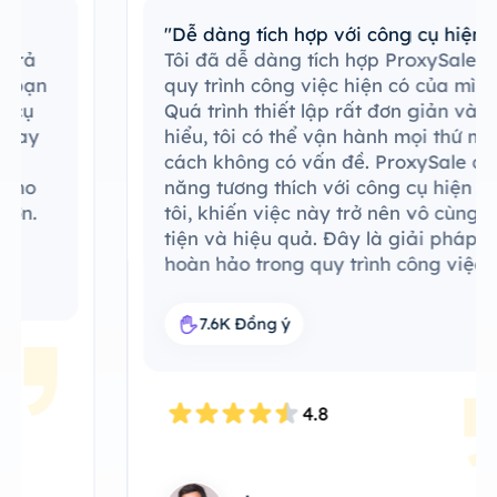
"Dễ dàng tích hợp với công cụ hiện có"
Tôi đã dễ dàng tích hợp ProxySale vào
quy trình công việc hiện có của mình.
Quá trình thiết lập rất đơn giản và dễ
hiểu, tôi có thể vận hành mọi thứ một
cách không có vấn đề. ProxySale có khả
năng tương thích với công cụ hiện có của
tôi, khiến việc này trở nên vô cùng thuận
tiện và hiệu quả. Đây là giải pháp đại lý
hoàn hảo trong quy trình công việc của
tôi.
7.6K Đồng ý
4.8