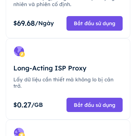
nhiên và phiên cố định.
69.68
$
/Ngày
Bắt đầu sử dụng
Long-Acting ISP Proxy
Lấy dữ liệu cần thiết mà không lo bị cản
trở.
0.27
$
/GB
Bắt đầu sử dụng