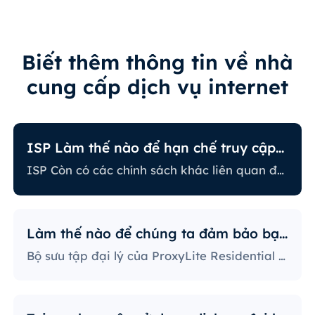
Biết thêm thông tin về nhà
cung cấp dịch vụ internet
ISP Làm thế nào để hạn chế truy cập internet?
ISP Còn có các chính sách khác liên quan đến việc hạn chế một số hoạt động trực tuyến. Một số ISP sẽ ngăn chặn một số trang web, điều này có thể là vấn đề lớn đối với người dùng đại lý. Nhà cung cấp ISP có chính sách nghiêm ngặt nhất sẽ ngăn chặn truy cập vào các nền tảng mạng xã hội, trang web tin tức, v.v. Ngăn chặn các port cụ thể cũng là một phương pháp khá phổ biến, nghiêm ngặt hạn chế cách người dùng truy cập và sử dụng internet.
Làm thế nào để chúng ta đảm bảo bạn sử dụng IP?
Bộ sưu tập đại lý của ProxyLite Residential cung cấp vô số đại lý, do đó khách hàng của chúng ta không cần lo lắng về sự ngừng hoạt động và sự ngăn chặn của IP. Bạn có thể sử dụng máy chủ đại lý tại các địa điểm hợp tác với nhà cung cấp để truy cập dữ liệu cần thiết.