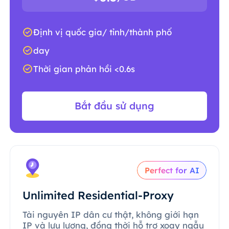
Định vị quốc gia/ tỉnh/thành phố
day
Thời gian phản hồi <0.6s
Bắt đầu sử dụng
Perfect for AI
Unlimited Residential-Proxy
Tài nguyên IP dân cư thật, không giới hạn
IP và lưu lượng, đồng thời hỗ trợ xoay ngẫu