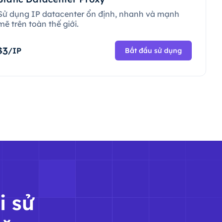
Sử dụng IP datacenter ổn định, nhanh và mạnh
mẽ trên toàn thế giới.
3
$
/IP
Bắt đầu sử dụng
i sử