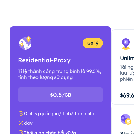
Gợi ý
Unlim
Residential-Proxy
Tài ng
Tỉ lệ thành công trung bình là 99.5%,
lưu lư
tính theo lượng sử dụng
phiên 
0.5
69.
$
/GB
$
Định vị quốc gia/ tỉnh/thành phố
day
Thời gian phản hồi <0.6s
Stati