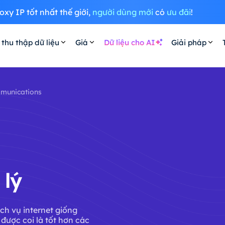
oxy IP tốt nhất thế giới,
người dùng mới
có
ưu đãi
!
 thu thập dữ liệu
Giá
Dữ liệu cho AI
Giải pháp
munications
lý
ch vụ internet giống
ược coi là tốt hơn các