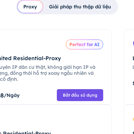
Proxy
Giải pháp thu thập dữ liệu
Perfect for AI
ited Residential-Proxy
uyên IP dân cư thật, không giới hạn IP và
ợng, đồng thời hỗ trợ xoay ngẫu nhiên và
cố định.
68
/Ngày
Bắt đầu sử dụng
c Residential-Proxy