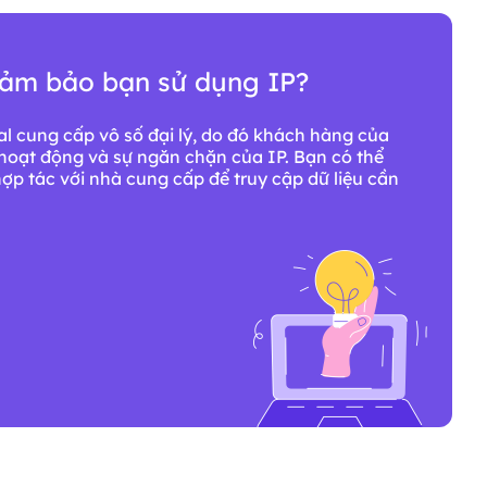
đảm bảo bạn sử dụng IP?
ial cung cấp vô số đại lý, do đó khách hàng của
hoạt động và sự ngăn chặn của IP. Bạn có thể
hợp tác với nhà cung cấp để truy cập dữ liệu cần