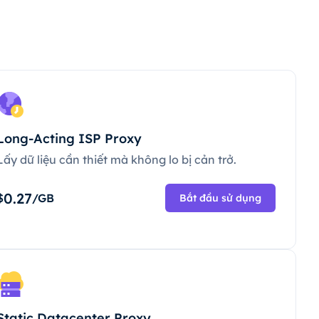
Long-Acting ISP Proxy
Lấy dữ liệu cần thiết mà không lo bị cản trở.
0.27
$
/GB
Bắt đầu sử dụng
Static Datacenter Proxy