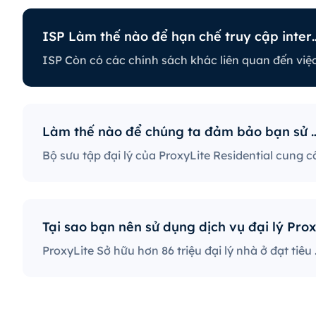
ISP Làm thế nào để hạn
để hạn chế truy cập internet?
h khác liên quan đến việc hạn chế một số hoạt động trực
 chặn một số trang web, điều này có thể là vấn đề lớn đối 
ung cấp ISP có chính sách nghiêm ngặt nhất sẽ ngăn chặn 
 xã hội, trang web tin tức, v.v. Ngăn chặn các port cụ thể
Làm thế nào để chúng ta đảm
khá phổ biến, nghiêm ngặt hạn chế cách người dùng truy
ProxyLite Sở hữu hơn 86