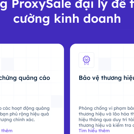
g ProxySale đại lý để 
cường kinh doanh
chứng quảng cáo
Bảo vệ thương hiệ
 các hoạt động quảng
Phòng chống vi phạm bả
 bạn phủ rộng hiệu quả
thương hiệu và lão hóa 
tượng chính xác.
hiệu thông qua duy trì tà
thương hiệu và kiểm tra
u thêm
Tìm hiểu thêm
cáo.