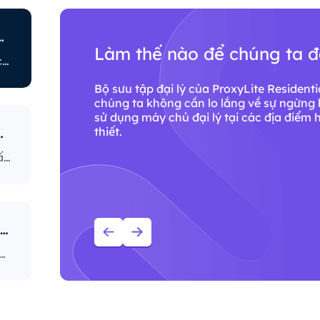
 chế truy cập internet?
Làm thế nào để chúng ta 
ISP Còn có các chính sách khác liên quan đến việc hạn chế một số hoạt động trực tuyến. Một số ISP sẽ ngăn chặn một số trang web, điều này có thể là vấn đề lớn đối với người dùng đại lý. Nhà cung cấp ISP có chính sách nghiêm ngặt nhất sẽ ngăn chặn truy cập vào các nền tảng mạng xã hội, trang web tin tức, v.v. Ngăn chặn các port cụ thể cũng là một phương pháp khá phổ biến, nghiêm ngặt hạn chế cách người dùng truy cập và sử dụng internet.
Bộ sưu tập đại lý của ProxyLite Resident
với
chúng ta không cần lo lắng về sự ngừng 
truy
sử dụng máy chủ đại lý tại các địa điểm 
thiết.
 bảo bạn sử dụng IP?
 cập
Bộ sưu tập đại lý của ProxyLite Residential cung cấp vô số đại lý, do đó khách hàng của chúng ta không cần lo lắng về sự ngừng hoạt động và sự ngăn chặn của IP. Bạn có thể sử dụng máy chủ đại lý tại các địa điểm hợp tác với nhà cung cấp để truy cập dữ liệu cần thiết.
Tại sao bạn nên sử dụng dịch vụ đại lý ProxyLite?
 triệu đại lý nhà ở đạt tiêu chuẩn toàn cầu, là sự lựa chọn hàng đầu của máy chủ đại lý thực sự.