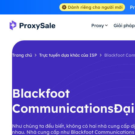
Pr
Dành riêng cho người mới
Proxy
Giải pháp
Trang chủ
Trực tuyến dựa khác của ISP
Blackfoot Com
Blackfoot
CommunicationsĐại 
Như chúng ta đều biết, không có hai nhà cung cấp dị
nhau. Nhà cung cấp như Blackfoot Communications đ