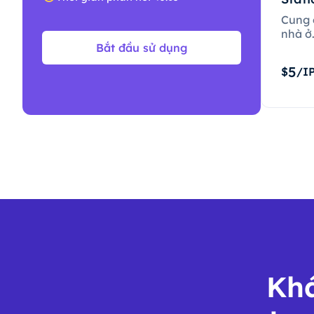
Cung c
nhà ở
Bắt đầu sử dụng
5
$
/I
Khá