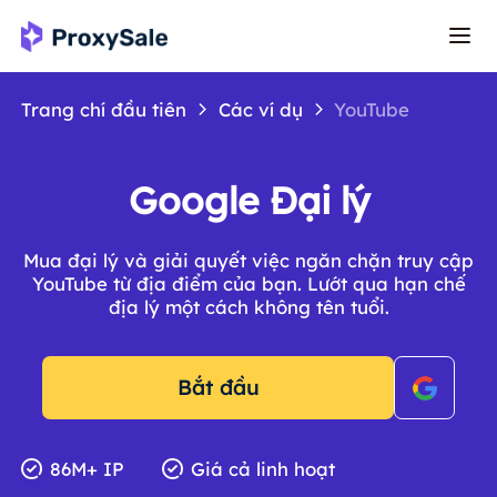
Trang chí đầu tiên
Các ví dụ
YouTube
Google Đại lý
Mua đại lý và giải quyết việc ngăn chặn truy cập
YouTube từ địa điểm của bạn. Lướt qua hạn chế
địa lý một cách không tên tuổi.
Bắt đầu
86M+ IP
Giá cả linh hoạt