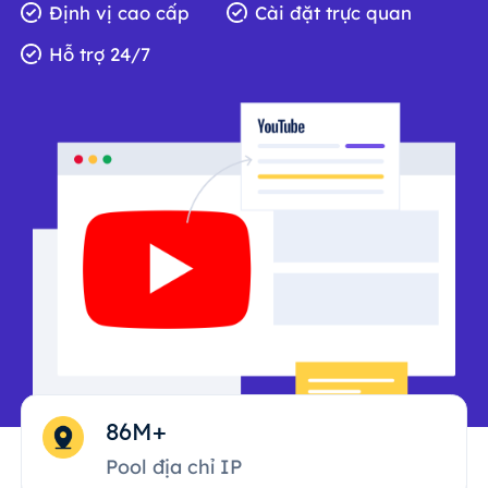
Định vị cao cấp
Cài đặt trực quan
Hỗ trợ 24/7
86M+
Pool địa chỉ IP