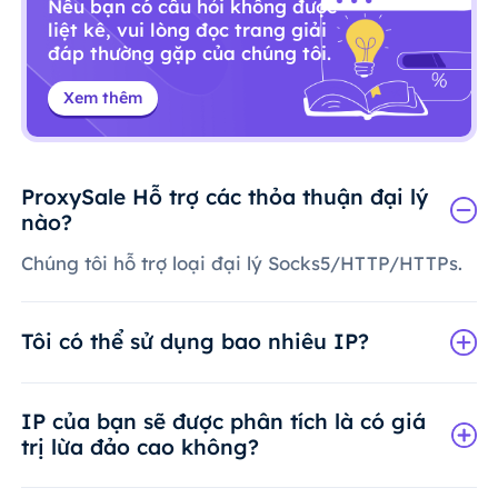
Nếu bạn có câu hỏi không được
liệt kê, vui lòng đọc trang giải
đáp thường gặp của chúng tôi.
Xem thêm
ProxySale Hỗ trợ các thỏa thuận đại lý
nào?
Chúng tôi hỗ trợ loại đại lý Socks5/HTTP/HTTPs.
Tôi có thể sử dụng bao nhiêu IP?
IP của bạn sẽ được phân tích là có giá
trị lừa đảo cao không?