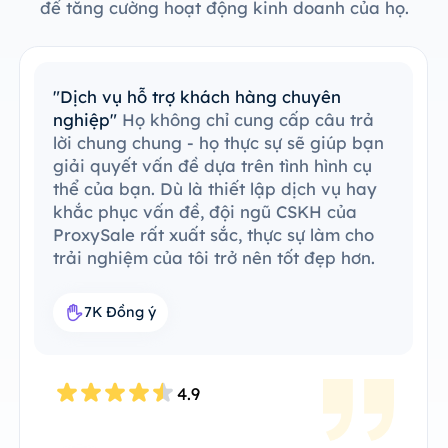
để tăng cường hoạt động kinh doanh của họ.
"Dễ dàng tích hợp với công cụ hiện có"
Tôi đã dễ dàng tích hợp ProxySale vào
quy trình công việc hiện có của mình.
Quá trình thiết lập rất đơn giản và dễ
hiểu, tôi có thể vận hành mọi thứ một
cách không có vấn đề. ProxySale có khả
năng tương thích với công cụ hiện có của
tôi, khiến việc này trở nên vô cùng thuận
tiện và hiệu quả. Đây là giải pháp đại lý
hoàn hảo trong quy trình công việc của
tôi.
7.6K Đồng ý
4.8