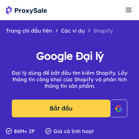
Trang chí đầu tiên
Các ví dụ
Shopify
Google Đại lý
Đại lý dùng để bắt đầu tìm kiếm Shopify. Lấy
thông tin công khai của Shopify và phân tích
thông tin sản phẩm.
Bắt đầu
86M+ IP
Giá cả linh hoạt