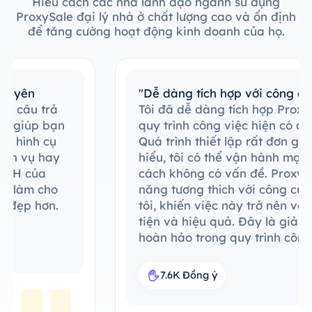
Hiểu cách các nhà lãnh đạo ngành sử dụng
ProxySale đại lý nhà ở chất lượng cao và ổn định
để tăng cường hoạt động kinh doanh của họ.
"Dễ dàng tích hợp với công cụ hiện có"
Tôi đã dễ dàng tích hợp ProxySale vào
quy trình công việc hiện có của mình.
Quá trình thiết lập rất đơn giản và dễ
hiểu, tôi có thể vận hành mọi thứ một
cách không có vấn đề. ProxySale có khả
năng tương thích với công cụ hiện có của
tôi, khiến việc này trở nên vô cùng thuận
tiện và hiệu quả. Đây là giải pháp đại lý
hoàn hảo trong quy trình công việc của
tôi.
7.6K Đồng ý