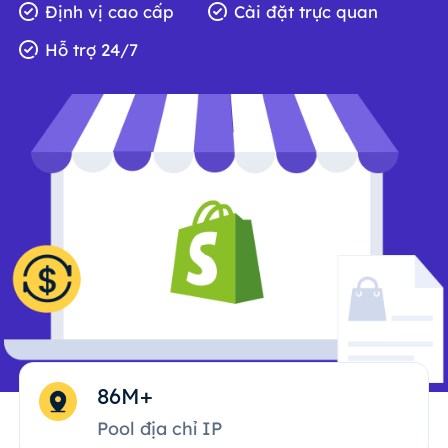
Định vị cao cấp
Cài đặt trực quan
Hỗ trợ 24/7
86M+
Pool địa chỉ IP