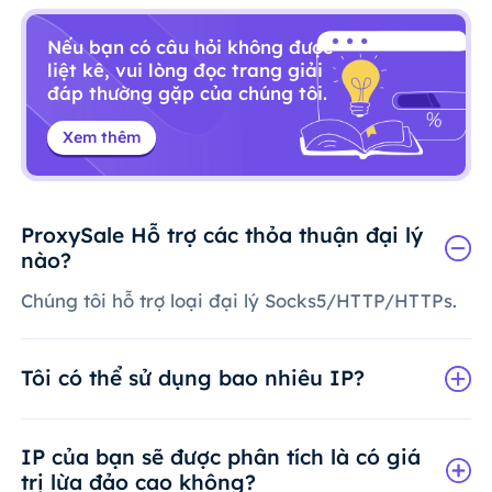
Nếu bạn có câu hỏi không được
liệt kê, vui lòng đọc trang giải
đáp thường gặp của chúng tôi.
Xem thêm
ProxySale Hỗ trợ các thỏa thuận đại lý
nào?
Chúng tôi hỗ trợ loại đại lý Socks5/HTTP/HTTPs.
Tôi có thể sử dụng bao nhiêu IP?
IP của bạn sẽ được phân tích là có giá
trị lừa đảo cao không?