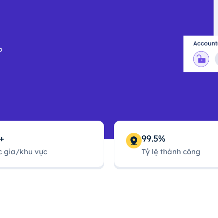
p
+
99.5%
 gia/khu vực
Tỷ lệ thành công