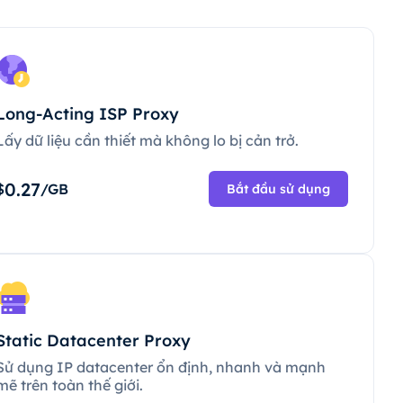
Long-Acting ISP Proxy
Lấy dữ liệu cần thiết mà không lo bị cản trở.
0.27
$
/GB
Bắt đầu sử dụng
Static Datacenter Proxy
Sử dụng IP datacenter ổn định, nhanh và mạnh
mẽ trên toàn thế giới.