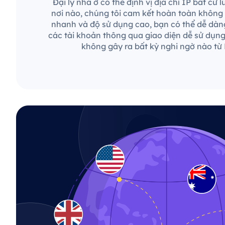
Đại lý nhà ở có thể định vị địa chỉ IP bất cứ 
nơi nào, chúng tôi cam kết hoàn toàn không c
nhanh và độ sử dụng cao, bạn có thể dễ dàng
các tài khoản thông qua giao diện dễ sử dụn
không gây ra bất kỳ nghi ngờ nào từ