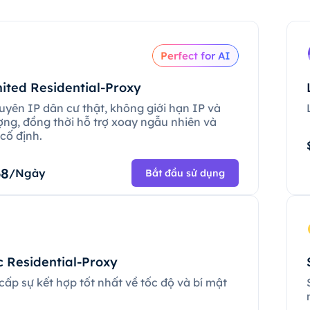
Perfect for AI
ited Residential-Proxy
uyên IP dân cư thật, không giới hạn IP và
ợng, đồng thời hỗ trợ xoay ngẫu nhiên và
cố định.
68
/Ngày
Bắt đầu sử dụng
c Residential-Proxy
ấp sự kết hợp tốt nhất về tốc độ và bí mật
.