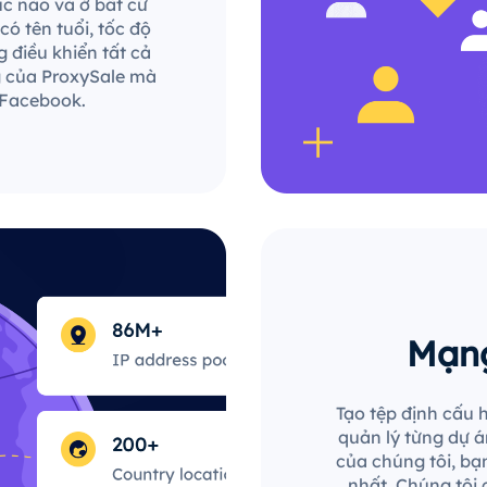
lúc nào và ở bất cứ
ó tên tuổi, tốc độ
 điều khiển tất cả
g của ProxySale mà
 Facebook.
Mạng
Tạo tệp định cấu h
quản lý từng dự án
của chúng tôi, bạn
nhất. Chúng tôi 