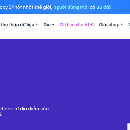
oxy IP tốt nhất thế giới,
người dùng mới
có
ưu đãi
!
 thu thập dữ liệu
Giá
Dữ liệu cho AI
Giải pháp
cebook từ địa điểm của
i.