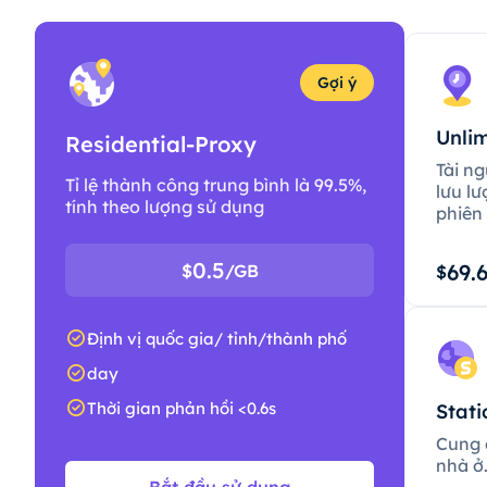
Gợi ý
Unlim
Residential-Proxy
Tài ng
Tỉ lệ thành công trung bình là 99.5%,
lưu lư
tính theo lượng sử dụng
phiên 
0.5
69.
$
/GB
$
Định vị quốc gia/ tỉnh/thành phố
day
Thời gian phản hồi <0.6s
Stati
Cung c
nhà ở