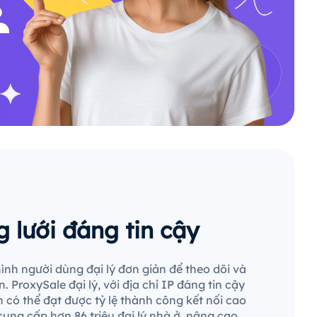
 lưới đáng tin cậy
ình người dùng đại lý đơn giản để theo dõi và
. ProxySale đại lý, với địa chỉ IP đáng tin cậy
 có thể đạt được tỷ lệ thành công kết nối cao
cung cấp hơn 86 triệu đại lý nhà ở, nâng cao