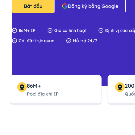
Bắt đầu
Đăng ký bằng Google
86M+ IP
Giá cả linh hoạt
Định vị cao cấ
Cài đặt trực quan
Hỗ trợ 24/7
86M+
200
Pool địa chỉ IP
Quốc