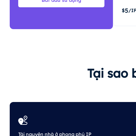
Bắt đầu sử dụng
5
$
/I
Tại sao 
Tài nguyên nhà ở phong phú IP