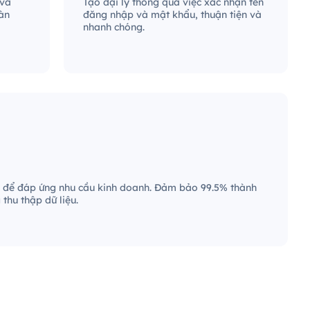
 và
Tạo đại lý thông qua việc xác nhận tên
àn
đăng nhập và mật khẩu, thuận tiện và
nhanh chóng.
 để đáp ứng nhu cầu kinh doanh. Đảm bảo 99.5% thành
thu thập dữ liệu.