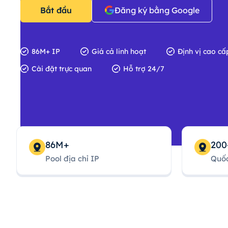
Bắt đầu
Đăng ký bằng Google
86M+ IP
Giá cả linh hoạt
Định vị cao cấ
Cài đặt trực quan
Hỗ trợ 24/7
86M+
200
Pool địa chỉ IP
Quốc