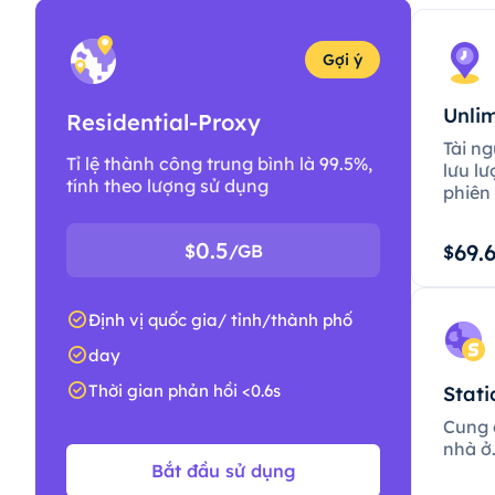
Gợi ý
Unlim
Residential-Proxy
Tài ng
Tỉ lệ thành công trung bình là 99.5%,
lưu lư
tính theo lượng sử dụng
phiên 
0.5
69.
$
/GB
$
Định vị quốc gia/ tỉnh/thành phố
day
Thời gian phản hồi <0.6s
Stati
Cung c
nhà ở
Bắt đầu sử dụng