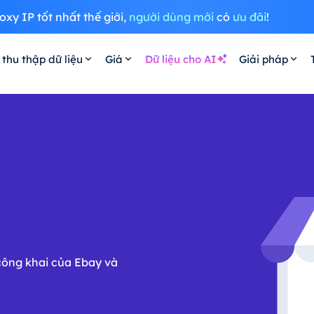
oxy IP tốt nhất thế giới,
người dùng mới
có
ưu đãi
!
 thu thập dữ liệu
Giá
Dữ liệu cho AI
Giải pháp
 công khai của Ebay và