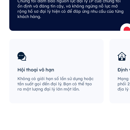
Chúng tôi đảm bảo nguồn lực đại lý IP của chúng tôi
ổn định và đáng tin cậy, và không ngừng nỗ lực mở
rộng hồ sơ đại lý hiện có để đáp ứng nhu cầu của từng
khách hàng.
Hội thoại vô hạn
Định 
Không có giới hạn số lần sử dụng hoặc
Mạng đ
tần suất gọi đến đại lý. Bạn có thể tạo
phối 2
ra một lượng đại lý lớn một lần.
địa lý