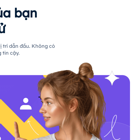
ủa bạn
ử
ị trí dẫn đầu. Không có
 tin cậy.