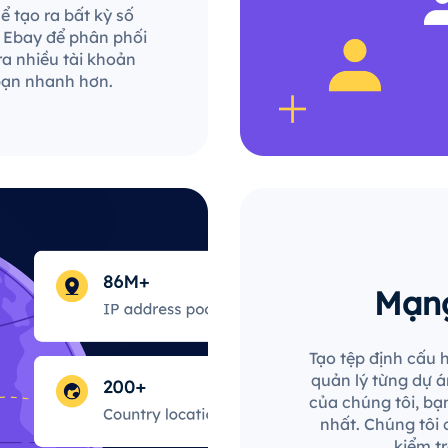
 tạo ra bất kỳ số
e Ebay để phân phối
ra nhiều tài khoản
bạn nhanh hơn.
Mạng
Tạo tệp định cấu h
quản lý từng dự án
của chúng tôi, bạn
nhất. Chúng tôi 
kiểm t