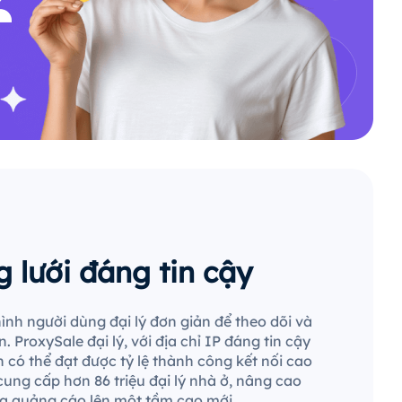
 lưới đáng tin cậy
ình người dùng đại lý đơn giản để theo dõi và
. ProxySale đại lý, với địa chỉ IP đáng tin cậy
 có thể đạt được tỷ lệ thành công kết nối cao
cung cấp hơn 86 triệu đại lý nhà ở, nâng cao
ra quảng cáo lên một tầm cao mới.