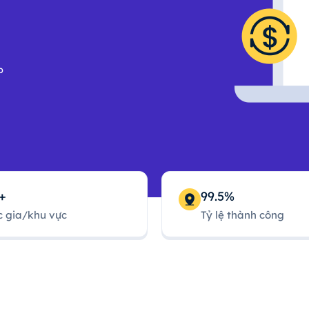
p
+
99.5%
 gia/khu vực
Tỷ lệ thành công