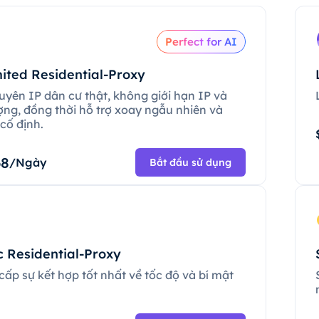
Perfect for AI
ited Residential-Proxy
uyên IP dân cư thật, không giới hạn IP và
ợng, đồng thời hỗ trợ xoay ngẫu nhiên và
cố định.
68
/Ngày
Bắt đầu sử dụng
c Residential-Proxy
ấp sự kết hợp tốt nhất về tốc độ và bí mật
.