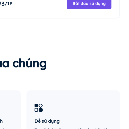
3
$
/IP
Bắt đầu sử dụng
của chúng
nh
Dễ sử dụng