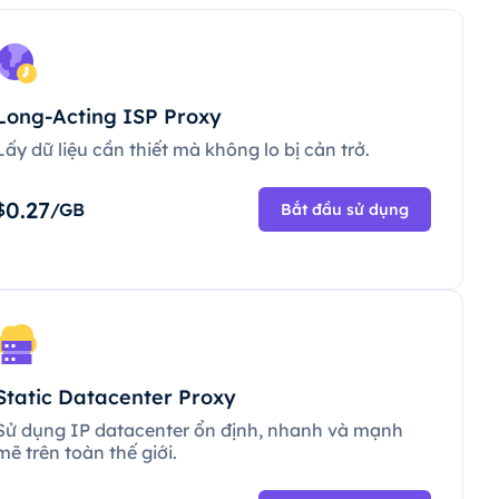
Long-Acting ISP Proxy
Lấy dữ liệu cần thiết mà không lo bị cản trở.
0.27
$
/GB
Bắt đầu sử dụng
Static Datacenter Proxy
Sử dụng IP datacenter ổn định, nhanh và mạnh
mẽ trên toàn thế giới.