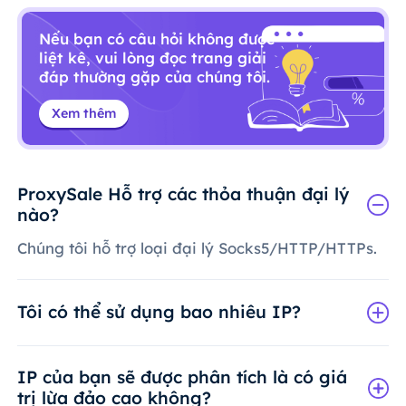
Nếu bạn có câu hỏi không được
liệt kê, vui lòng đọc trang giải
đáp thường gặp của chúng tôi.
Xem thêm
ProxySale Hỗ trợ các thỏa thuận đại lý
nào?
Chúng tôi hỗ trợ loại đại lý Socks5/HTTP/HTTPs.
Tôi có thể sử dụng bao nhiêu IP?
IP của bạn sẽ được phân tích là có giá
trị lừa đảo cao không?