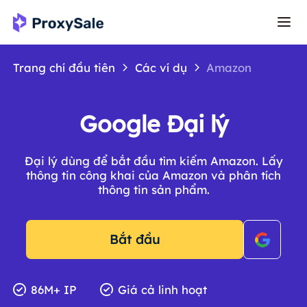
Trang chí đầu tiên
Các ví dụ
Amazon
Google Đại lý
Đại lý dùng để bắt đầu tìm kiếm Amazon. Lấy
thông tin công khai của Amazon và phân tích
thông tin sản phẩm.
Bắt đầu
86M+ IP
Giá cả linh hoạt