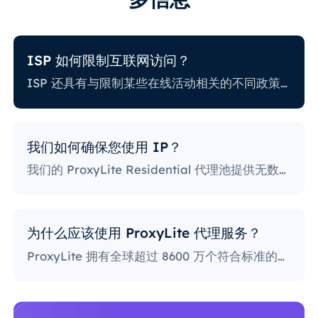
ISP 如何限制互联网访问？
ISP 还具有与限制某些在线活动相关的不同政策。一些 ISP 会阻止某些网站，这对代理用户来说可能是一个巨大的问题。政策最严格的 ISP 会阻止访问社交媒体平台、新闻网站等。阻止特定端口也是一种相当流行的做法，严重限制了用户访问和使用互联网的方式。
我们如何确保您使用 IP？
我们的 ProxyLite Residential 代理池提供无数代理，因此我们的客户不必担心停机和 IP 阻止。您可以使用与此提供商合作的位置的代理服务器访问所需的数据。
为什么应该使用 ProxyLite 代理服务？
ProxyLite 拥有全球超过 8600 万个符合标准的住宅代理，是真正的代理服务器的首选。