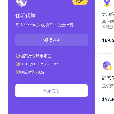
推荐
无限
住宅代理
真正的
平均 99.5% 的成功率，按量计费
性轮
0.5
69.
$
/GB
$
国家/州/城市定位
HTTP/HTTPS/SOCKS5
响应时间<0.6s
静态
提供
开始使用
5
$
/I