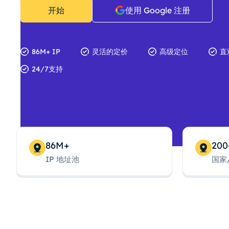
开始
使用 Google 注册
86M+ IP
灵活的定价
高级定位
直
24/7支持
86M+
200
IP 地址池
国家