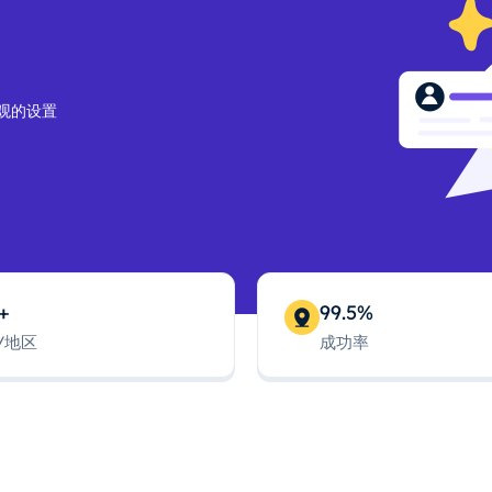
观的设置
+
99.5%
/地区
成功率