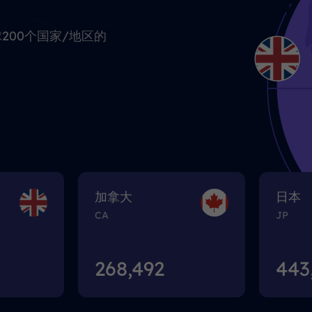
球200个国家/地区的
加拿大
日本
CA
JP
268,495
443