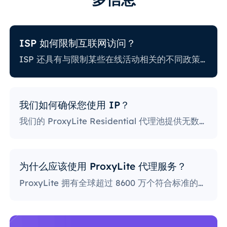
ISP 如何限制互联网访问？
ISP 还具有与限制某些在线活动相关的不同政策。一些 ISP 会阻止某些网站，这对代理用户来说可能是一个巨大的问题。政策最严格的 ISP 会阻止访问社交媒体平台、新闻网站等。阻止特定端口也是一种相当流行的做法，严重限制了用户访问和使用互联网的方式。
我们如何确保您使用 IP？
我们的 ProxyLite Residential 代理池提供无数代理，因此我们的客户不必担心停机和 IP 阻止。您可以使用与此提供商合作的位置的代理服务器访问所需的数据。
为什么应该使用 ProxyLite 代理服务？
ProxyLite 拥有全球超过 8600 万个符合标准的住宅代理，是真正的代理服务器的首选。