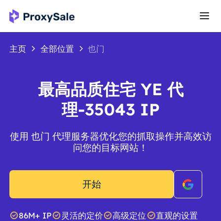
主页
全部位置
也门
最高品质住宅 YE 代
理-35043 IP
使用 也门 代理服务器优化您的抓取操作并高效访
问您的目标网站！
开始
86M+ IP
灵活的定价
高级定位
直观的设置