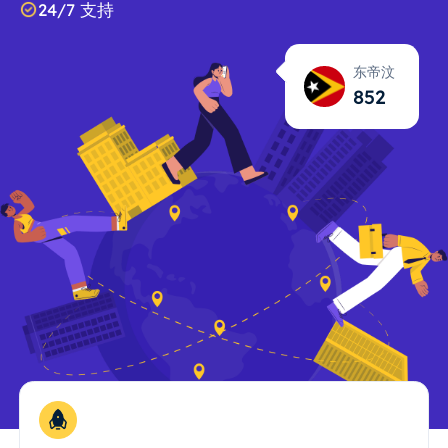
24/7 支持
东帝汶
853