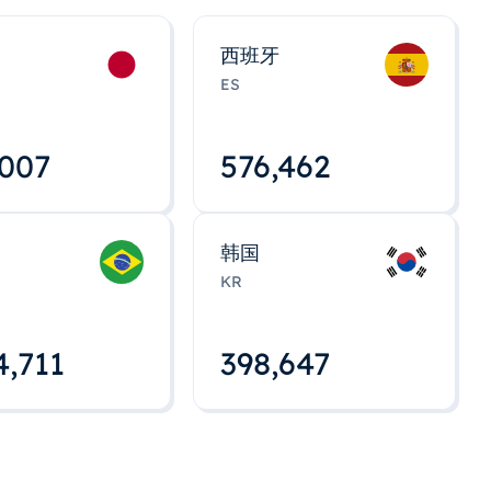
西班牙
ES
,008
576,463
韩国
KR
4,712
398,648