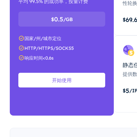
平均 99.5% 的成功率，按量计费
性轮
0.5
69.
$
/GB
$
国家/州/城市定位
HTTP/HTTPS/SOCKS5
响应时间<0.6s
静态
提供
开始使用
5
$
/I