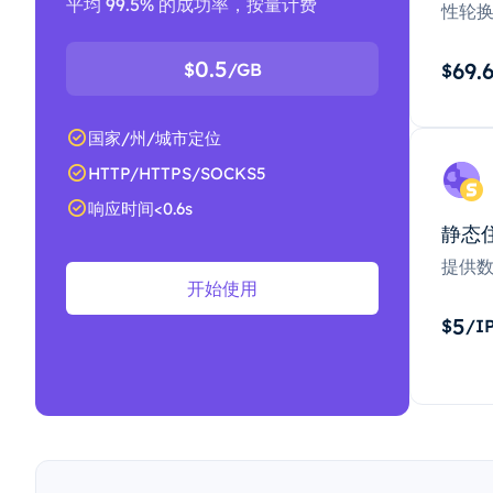
平均 99.5% 的成功率，按量计费
性轮
0.5
69.
$
/GB
$
国家/州/城市定位
HTTP/HTTPS/SOCKS5
响应时间<0.6s
静态
提供
开始使用
5
$
/I