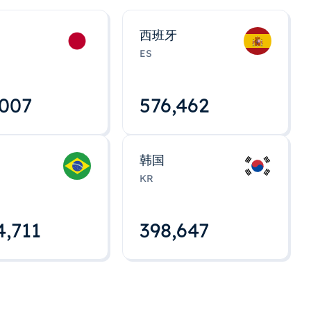
西班牙
ES
,008
576,463
韩国
KR
4,712
398,648