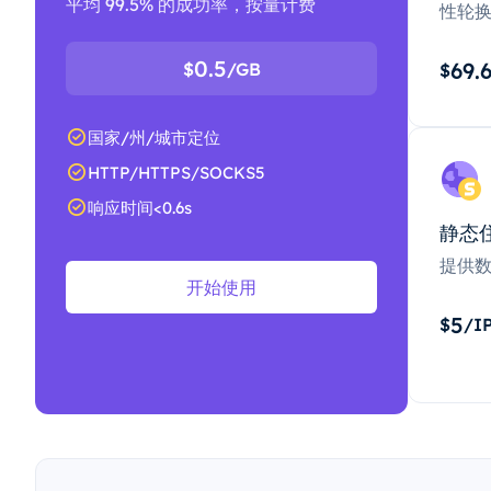
平均 99.5% 的成功率，按量计费
性轮
0.5
69.
$
/GB
$
国家/州/城市定位
HTTP/HTTPS/SOCKS5
响应时间<0.6s
静态
提供
开始使用
5
$
/I