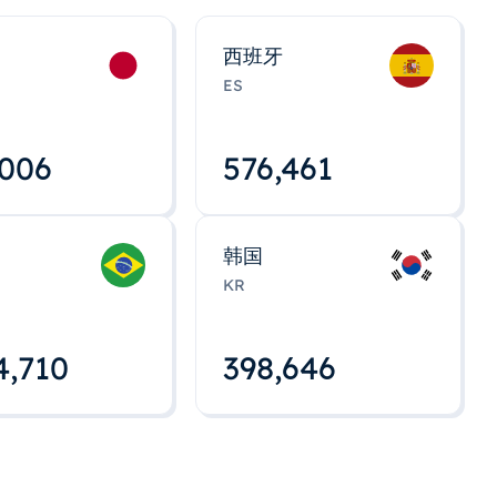
西班牙
ES
,008
576,463
韩国
KR
4,712
398,648